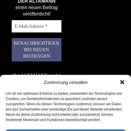
DER ALTAMANN
einen neuen Beitrag
veröffentlicht!
Der ALTAMANN sendet
keinen Spam! Er gibt
Zustimmung verwalten
keine Daten an dritte
Um dir ein optimales Erlebnis zu bieten, verwenden wir Technologien wie
weiter. Erfahre mehr in
Cookies, um Geräteinformationen zu speichern und/oder darauf
unserer
zuzugreifen. Wenn du diesen Technologien zustimmst, können wir Daten
Datenschutzerklärung
.
wie das Surfverhalten oder eindeutige IDs auf dieser Website verarbeiten.
Wenn du deine Zustimmung nicht erteilst oder zurückziehst, können
bestimmte Merkmale und Funktionen beeinträchtigt werden.