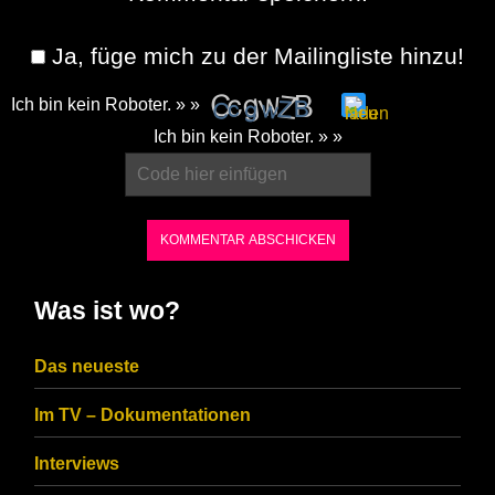
Ja, füge mich zu der Mailingliste hinzu!
Ich bin kein Roboter. » »
Please
Ich bin kein Roboter. » »
enter
the
characters
shown
in
Was ist wo?
the
CAPTCHA
Das neueste
to
Im TV – Dokumentationen
ensure
that
Interviews