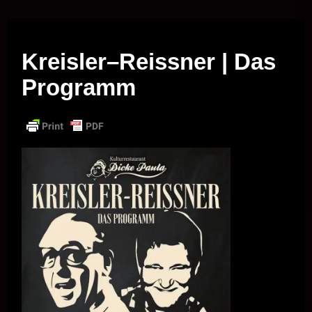
Musik vor Ort – "Support Your Local Hero!"
Kreisler–Reissner | Das
Programm