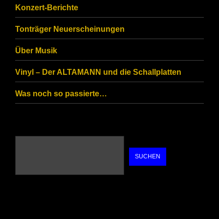
you
Konzert-Berichte
are
Tonträger Neuerscheinungen
human.
Über Musik
Vinyl – Der ALTAMANN und die Schallplatten
Was noch so passierte…
SUCHEN