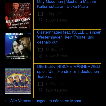
Billy Goodman | Soul of a Man im
Kulturrestaurant Dicke Paula
4 Sep. 26
13507 Berlin
Ossternhagen feat. KULLE …singen
Westernhagen! Kein Tribute, und
deshalb gut!
11 Sep. 26
13507 Berlin
DIE ELEKTRISCHE MÄNNERWELT
spielt ´Jimi Hendrix´ mit deutschen
Texten...
19 Sep. 26
12043 Berlin
Alle Veranstaltungen im nächsten Monat