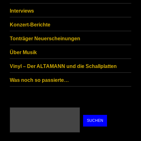
ensure
that
Interviews
you
Konzert-Berichte
are
Tonträger Neuerscheinungen
human.
Über Musik
Vinyl – Der ALTAMANN und die Schallplatten
Was noch so passierte…
SUCHEN