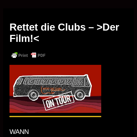
Musik vor Ort – "Support Your Local Hero!"
Rettet die Clubs – >Der
Film!<
WANN