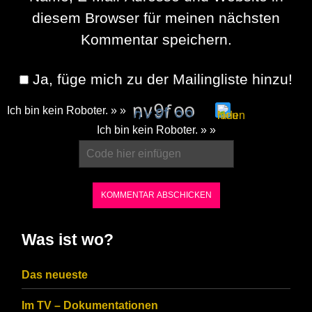
diesem Browser für meinen nächsten
Kommentar speichern.
Ja, füge mich zu der Mailingliste hinzu!
Ich bin kein Roboter. » »
Please
Ich bin kein Roboter. » »
enter
the
characters
shown
in
Was ist wo?
the
CAPTCHA
Das neueste
to
Im TV – Dokumentationen