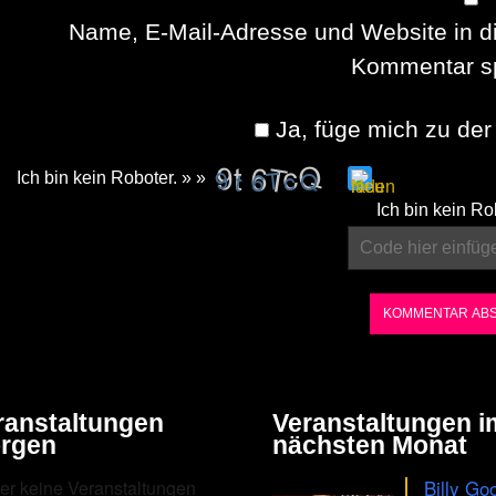
Name, E-Mail-Adresse und Website in d
Kommentar sp
Ja, füge mich zu der 
Ich bin kein Roboter. » »
Please
Ich bin kein Ro
enter
the
characters
shown
in
the
ranstaltungen
Veranstaltungen i
CAPTCHA
rgen
nächsten Monat
to
Billy Go
er keine Veranstaltungen