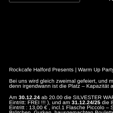
ICS herunterladen
Google Kalend
Rockcafe Halford Presents | Warm Up Party 
Bei uns wird gleich zweimal gefeiert, und m
denn irgendwann ist die Platz – Kapazität a
Am
30.12.24
ab 20.00 die SILVESTER WA
Eintritt: FREI !!! ), und am
31.12.24/25
die 
Eintritt : 13,00 € , incl.1 Flasche Piccolo 
Brötchen, Gurken, hausgemachten Boulet