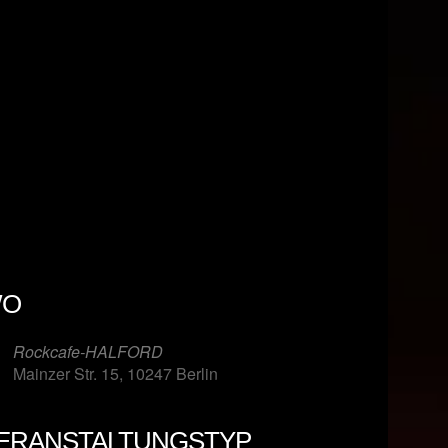
O
Rockcafe-HALFORD
Mainzer Str. 15, 10247 Berlin
ERANSTALTUNGSTYP