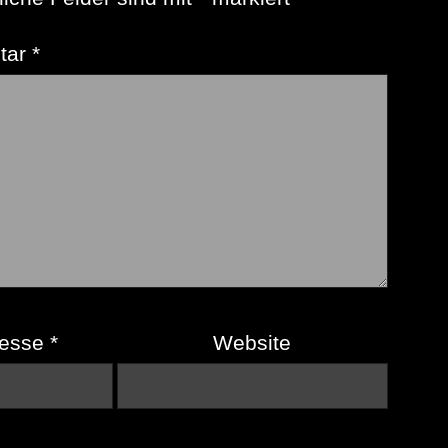
tar
*
resse
*
Website