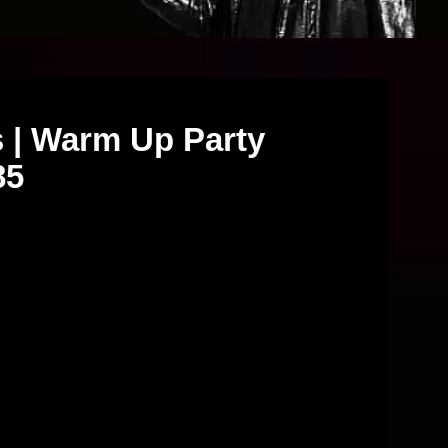
s | Warm Up Party
85