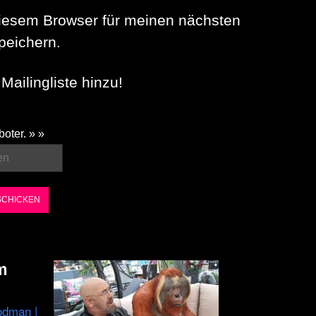
iesem Browser für meinen nächsten
eichern.
Mailingliste hinzu!
boter. » »
m
odman |