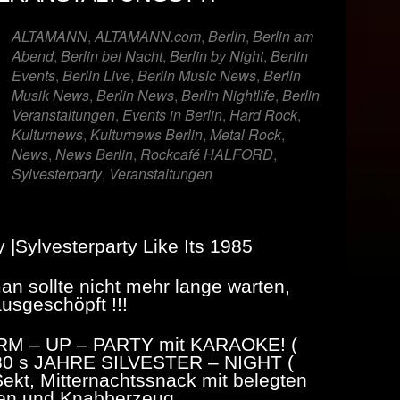
er
iCalendar
Offi
ALTAMANN
,
ALTAMANN.com
,
Berlin
,
Berlin am
Abend
,
Berlin bei Nacht
,
Berlin by Night
,
Berlin
Events
,
Berlin Live
,
Berlin Music News
,
Berlin
Musik News
,
Berlin News
,
Berlin Nightlife
,
Berlin
Veranstaltungen
,
Events in Berlin
,
Hard Rock
,
Kulturnews
,
Kulturnews Berlin
,
Metal Rock
,
News
,
News Berlin
,
Rockcafé HALFORD
,
Sylvesterparty
,
Veranstaltungen
|Sylvesterparty Like Its 1985
an sollte nicht mehr lange warten,
usgeschöpft !!!
RM – UP – PARTY mit KARAOKE! (
80 s JAHRE SILVESTER – NIGHT (
– Sekt, Mitternachtssnack mit belegten
ten und Knabberzeug.