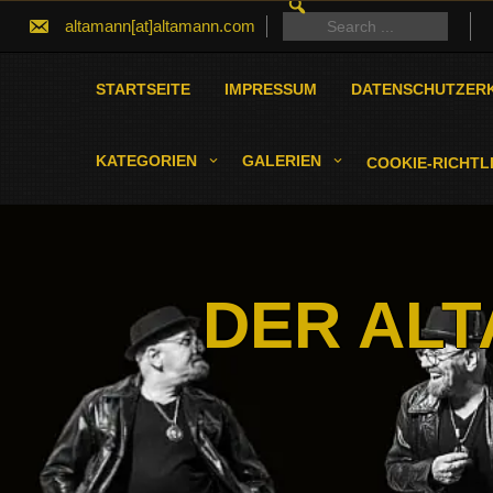
SEARCH
Skip
FOR:
Search
altamann[at]altamann.com
to
for:
content
STARTSEITE
IMPRESSUM
DATENSCHUTZER
KATEGORIEN
GALERIEN
COOKIE-RICHTLI
DER ALT