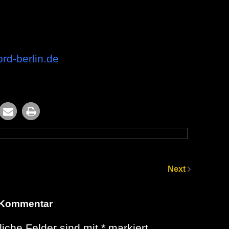
ord-berlin.de
Next
 Kommentar
liche Felder sind mit
*
markiert