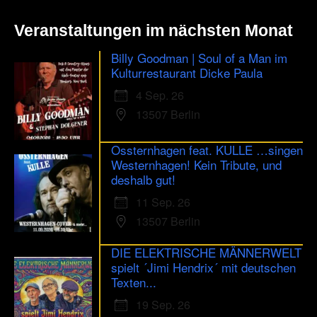
Veranstaltungen im nächsten Monat
Billy Goodman | Soul of a Man im
Kulturrestaurant Dicke Paula
4 Sep. 26
13507 Berlin
Ossternhagen feat. KULLE …singen
Westernhagen! Kein Tribute, und
deshalb gut!
11 Sep. 26
13507 Berlin
DIE ELEKTRISCHE MÄNNERWELT
spielt ´Jimi Hendrix´ mit deutschen
Texten...
19 Sep. 26