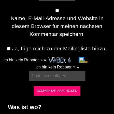
Name, E-Mail-Adresse und Website in
diesem Browser für meinen nächsten
Kommentar speichern.
Ja, füge mich zu der Mailingliste hinzu!
Ich bin kein Roboter. » »
Please
Ich bin kein Roboter. » »
enter
the
characters
shown
in
Was ist wo?
the