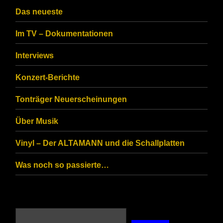
CAPTCHA
Das neueste
to
Im TV – Dokumentationen
ensure
that
Interviews
you
Konzert-Berichte
are
Tonträger Neuerscheinungen
human.
Über Musik
Vinyl – Der ALTAMANN und die Schallplatten
Was noch so passierte…