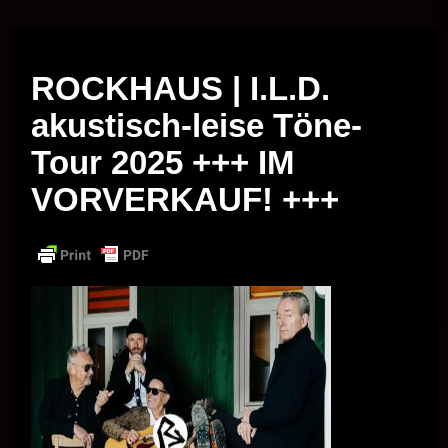
Musik vor Ort – "Support Your Local Hero!"
ROCKHAUS | I.L.D.
akustisch-leise Töne-
Tour 2025 +++ IM
VORVERKAUF! +++