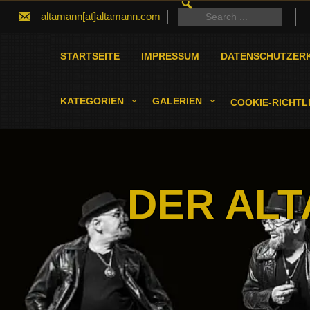
SEARCH
Skip
FOR:
Search
altamann[at]altamann.com
to
for:
content
STARTSEITE
IMPRESSUM
DATENSCHUTZER
KATEGORIEN
GALERIEN
COOKIE-RICHTLI
DER ALT