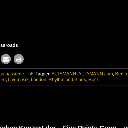
ossroads
o passierte...
Tagged
ALTAMANN
,
ALTAMANN.com
,
Berlin
ert
,
Livemusik
,
London
,
Rhythm and Blues
,
Rock
arken Konzert der – Five Points Gang – a