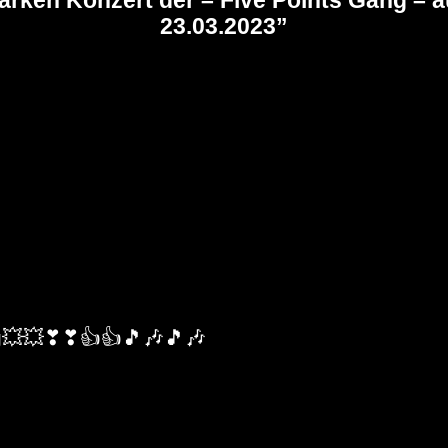
23.03.2023
”
eg💥💥❣❣👍👍🎵🎶🎵🎶