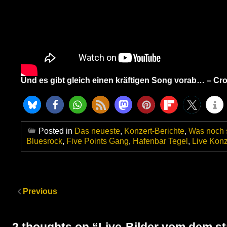
Und es gibt gleich einen kräftigen Song vorab… – Cr
Posted in
Das neueste
,
Konzert-Berichte
,
Was noch s
Bluesrock
,
Five Points Gang
,
Hafenbar Tegel
,
Live Konz
Previous
2 thoughts on “
Live-Bilder vom dem st