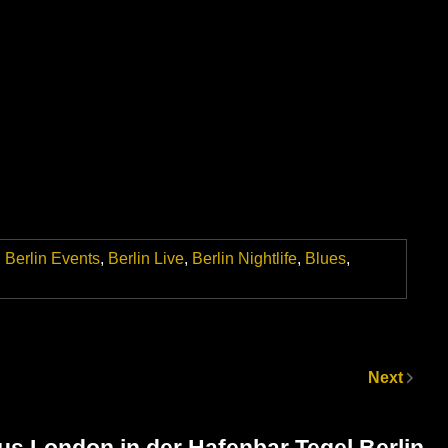
,
Berlin Events
,
Berlin Live
,
Berlin Nightlife
,
Blues
,
Next
us London in der Hafenbar Tegel Berlin