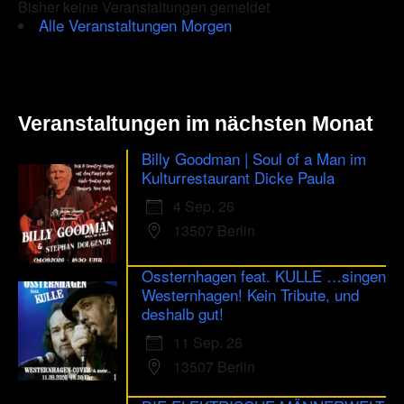
Bisher keine Veranstaltungen gemeldet
human.
Alle Veranstaltungen Morgen
Veranstaltungen im nächsten Monat
Billy Goodman | Soul of a Man im
Kulturrestaurant Dicke Paula
4 Sep. 26
13507 Berlin
Ossternhagen feat. KULLE …singen
Westernhagen! Kein Tribute, und
deshalb gut!
11 Sep. 26
13507 Berlin