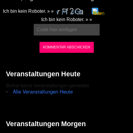
Ich bin kein Roboter. » »
Please
Ich bin kein Roboter. » »
enter
the
characters
shown
in
the
Veranstaltungen Heute
CAPTCHA
Bisher keine Veranstaltungen gemeldet
to
Alle Veranstaltungen Heute
ensure
that
you
Veranstaltungen Morgen
are