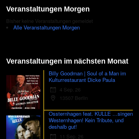
you
Veranstaltungen Morgen
are
Bisher keine Veranstaltungen gemeldet
human.
Alle Veranstaltungen Morgen
Veranstaltungen im nächsten Monat
Billy Goodman | Soul of a Man im
Kulturrestaurant Dicke Paula
4 Sep. 26
13507 Berlin
Ossternhagen feat. KULLE …singen
Westernhagen! Kein Tribute, und
deshalb gut!
11 Sep. 26