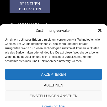
Der ALTAMANN sendet
keinen Spam! Er gibt
Zustimmung verwalten
keine Daten an dritte
Um dir ein optimales Erlebnis zu bieten, verwenden wir Technologien wie
weiter. Erfahre mehr in
Cookies, um Geräteinformationen zu speichern und/oder darauf
unserer
zuzugreifen. Wenn du diesen Technologien zustimmst, können wir Daten
Datenschutzerklärung
.
wie das Surfverhalten oder eindeutige IDs auf dieser Website verarbeiten.
Wenn du deine Zustimmung nicht erteilst oder zurückziehst, können
bestimmte Merkmale und Funktionen beeinträchtigt werden.
AKZEPTIEREN
ABLEHNEN
Copyright © 2022 – 2025 | ALTAMANN.com
EINSTELLUNGEN ANSEHEN
– All Rights Reserved
Cookie-Richtlinie