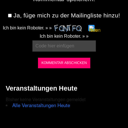
Ja, füge mich zu der Mailingliste hinzu!
Ich bin kein Roboter. » »
Please
Ich bin kein Roboter. » »
enter
the
characters
shown
in
the
Veranstaltungen Heute
CAPTCHA
Bisher keine Veranstaltungen gemeldet
to
Alle Veranstaltungen Heute
ensure
that