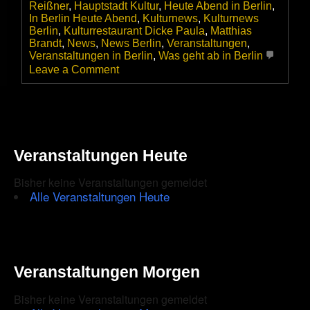
Reißner
,
Hauptstadt Kultur
,
Heute Abend in Berlin
,
In Berlin Heute Abend
,
Kulturnews
,
Kulturnews
Berlin
,
Kulturrestaurant Dicke Paula
,
Matthias
Brandt
,
News
,
News Berlin
,
Veranstaltungen
,
Veranstaltungen in Berlin
,
Was geht ab in Berlin
on
Leave a Comment
Sogar
die
Sonne
lachte
beim
Auftritt
Veranstaltungen Heute
der
Dicken
Bisher keine Veranstaltungen gemeldet
Paula
auf
Alle Veranstaltungen Heute
dem
Alexanderplatz
Veranstaltungen Morgen
Bisher keine Veranstaltungen gemeldet