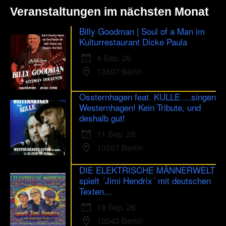
Veranstaltungen im nächsten Monat
Billy Goodman | Soul of a Man im
Kulturrestaurant Dicke Paula
4 Sep. 26
13507 Berlin
Ossternhagen feat. KULLE …singen
Westernhagen! Kein Tribute, und
deshalb gut!
11 Sep. 26
13507 Berlin
DIE ELEKTRISCHE MÄNNERWELT
spielt ´Jimi Hendrix´ mit deutschen
Texten...
19 Sep. 26
12043 Berlin