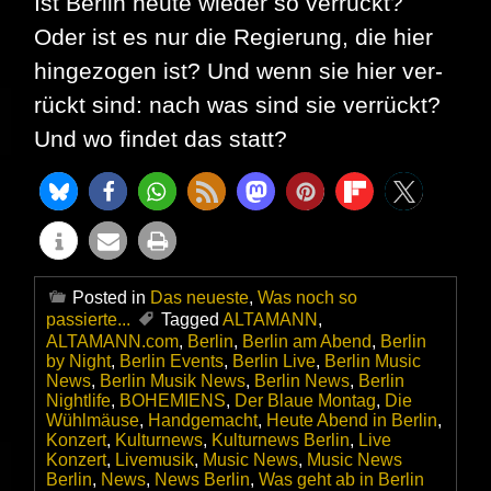
Ist Berlin heute wieder so verrückt?
Oder ist es nur die Re­gie­rung, die hier
hingezogen ist? Und wenn sie hier ver­
rückt sind: nach was sind sie verrückt?
Und wo findet das statt?
Posted in
Das neueste
,
Was noch so
passierte...
Tagged
ALTAMANN
,
ALTAMANN.com
,
Berlin
,
Berlin am Abend
,
Berlin
by Night
,
Berlin Events
,
Berlin Live
,
Berlin Music
News
,
Berlin Musik News
,
Berlin News
,
Berlin
Nightlife
,
BOHEMIENS
,
Der Blaue Montag
,
Die
Wühlmäuse
,
Handgemacht
,
Heute Abend in Berlin
,
Konzert
,
Kulturnews
,
Kulturnews Berlin
,
Live
Konzert
,
Livemusik
,
Music News
,
Music News
Berlin
,
News
,
News Berlin
,
Was geht ab in Berlin