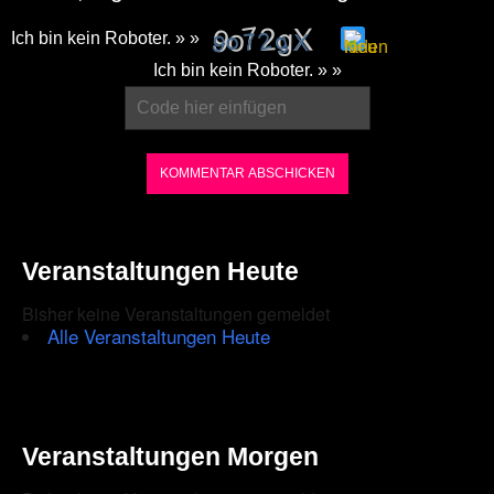
Ich bin kein Roboter. » »
Please
Ich bin kein Roboter. » »
enter
the
characters
shown
in
the
Veranstaltungen Heute
CAPTCHA
Bisher keine Veranstaltungen gemeldet
to
Alle Veranstaltungen Heute
ensure
that
you
Veranstaltungen Morgen
are