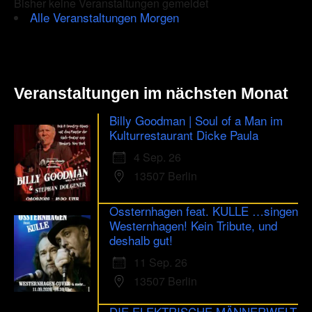
Bisher keine Veranstaltungen gemeldet
human.
Alle Veranstaltungen Morgen
Veranstaltungen im nächsten Monat
Billy Goodman | Soul of a Man im
Kulturrestaurant Dicke Paula
4 Sep. 26
13507 Berlin
Ossternhagen feat. KULLE …singen
Westernhagen! Kein Tribute, und
deshalb gut!
11 Sep. 26
13507 Berlin
DIE ELEKTRISCHE MÄNNERWELT