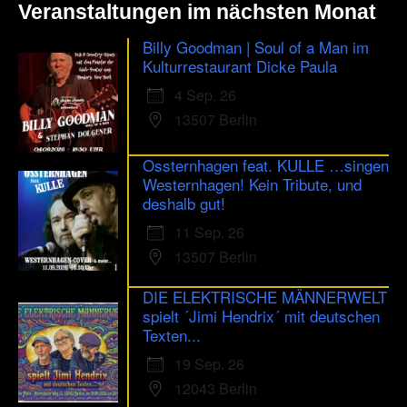
Veranstaltungen im nächsten Monat
Billy Goodman | Soul of a Man im
Kulturrestaurant Dicke Paula
4 Sep. 26
13507 Berlin
Ossternhagen feat. KULLE …singen
Westernhagen! Kein Tribute, und
deshalb gut!
11 Sep. 26
13507 Berlin
DIE ELEKTRISCHE MÄNNERWELT
spielt ´Jimi Hendrix´ mit deutschen
Texten...
19 Sep. 26
12043 Berlin