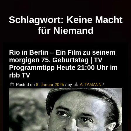
Musik vor Ort – "Support Your Local Hero!"
Schlagwort:
Keine Macht
für Niemand
Rio in Berlin – Ein Film zu seinem
morgigen 75. Geburtstag | TV
Programmtipp Heute 21:00 Uhr im
rbb TV
Posted on
8. Januar 2025
/
by
ALTAMANN
/