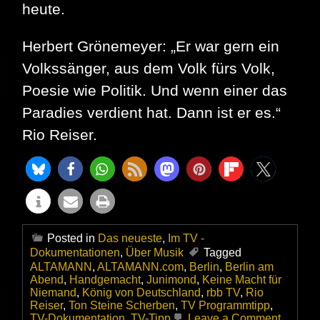
heute.
Herbert Grönemeyer: „Er war gern ein
Volkssänger, aus dem Volk fürs Volk,
Poesie wie Politik. Und wenn einer das
Paradies verdient hat. Dann ist er es.“
Rio Reiser.
Posted in
Das neueste
,
Im TV -
Dokumentationen
,
Über Musik
Tagged
ALTAMANN
,
ALTAMANN.com
,
Berlin
,
Berlin am
Abend
,
Handgemacht
,
Junimond
,
Keine Macht für
Niemand
,
König von Deutschland
,
rbb TV
,
Rio
Reiser
,
Ton Steine Scherben
,
TV Programmtipp
,
on
TV-Dokumentation
,
TV-Tipp
Leave a Comment