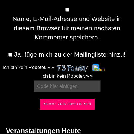
Name, E-Mail-Adresse und Website in
diesem Browser für meinen nächsten
Kommentar speichern.
Ja, füge mich zu der Mailingliste hinzu!
Ich bin kein Roboter. » »
Please
Ich bin kein Roboter. » »
enter
the
characters
shown
in
the
Veranstaltungen Heute