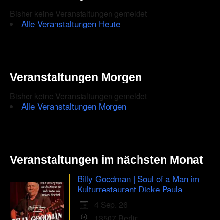
CAPTCHA
Bisher keine Veranstaltungen gemeldet
to
Alle Veranstaltungen Heute
ensure
that
you
Veranstaltungen Morgen
are
Bisher keine Veranstaltungen gemeldet
human.
Alle Veranstaltungen Morgen
Veranstaltungen im nächsten Monat
Billy Goodman | Soul of a Man im
Kulturrestaurant Dicke Paula
4 Sep. 26
13507 Berlin