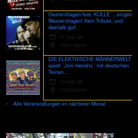
Ossternhagen feat. KULLE …singen
Westernhagen! Kein Tribute, und
deshalb gut!
11 Sep. 26
13507 Berlin
DIE ELEKTRISCHE MÄNNERWELT
spielt ´Jimi Hendrix´ mit deutschen
Texten...
19 Sep. 26
12043 Berlin
Alle Veranstaltungen im nächsten Monat