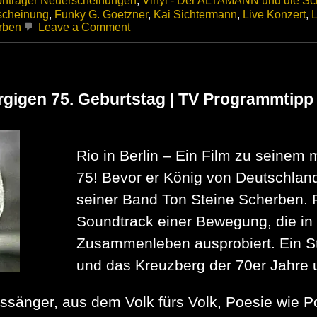
onträger Neuerscheinungen
,
Vinyl - Der ALTAMANN und die Sch
cheinung
,
Funky G. Goetzner
,
Kai Sichtermann
,
Live Konzert
,
L
on
rben
Leave a Comment
Ton
Steine
Scherben
Live
At
orgigen 75. Geburtstag | TV Programmtipp
Rockpalast
1982
–
2CD
Rio in Berlin – Ein Film zu seinem 
+
DVD
75! Bevor er König von Deutschland
/
incl.
seiner Band Ton Steine Scherben. 
Dokumentation
„Tempo
Soundtrack einer Bewegung, die in 
82“
Zusammenleben ausprobiert. Ein Str
erschienen
und das Kreuzberg der 70er Jahre 
ssänger, aus dem Volk fürs Volk, Poesie wie Po