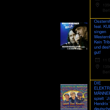
135
Berl
Osstern
feat. K
singen
Western
Kein Trib
und des
gut!
11 
135
Berl
DIE
ELEKTR
MÄNNE
spielt ´J
Hendrix´
deutsch