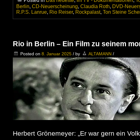
Posted in
Das neueste
,
Im TV - Dokumentationen
,
T
Berlin
,
CD-Neuerscheinung
,
Claudia Roth
,
DVD-Neuers
R.P.S. Lanrue
,
Rio Reiser
,
Rockpalast
,
Ton Steine Sche
Rio in Berlin – Ein Film zu seinem m
Posted on
8. Januar 2025
/
by
ALTAMANN
/
Herbert Grönemeyer: „Er war gern ein Volk