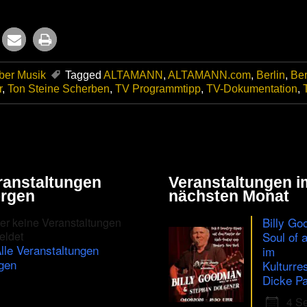
ber Musik
Tagged
ALTAMANN
,
ALTAMANN.com
,
Berlin
,
Ber
r
,
Ton Steine Scherben
,
TV Programmtipp
,
TV-Dokumentation
,
ranstaltungen
Veranstaltungen i
rgen
nächsten Monat
Billy Go
er keine Veranstaltungen
eldet
Soul of 
lle Veranstaltungen
im
gen
Kulturre
Dicke Pa
4 S