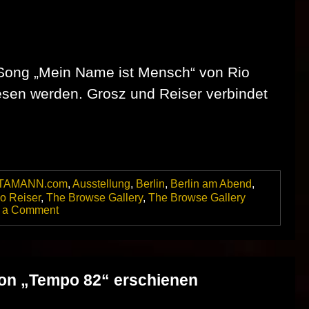
n Song „Mein Name ist Mensch“ von Rio
esen werden. Grosz und Reiser verbindet
TAMANN.com
,
Ausstellung
,
Berlin
,
Berlin am Abend
,
o Reiser
,
The Browse Gallery
,
The Browse Gallery
on
 a Comment
75
Jahre
Rio
Reiser. Ausstellung
Browse
ion „Tempo 82“ erschienen
Gallery
Berlin