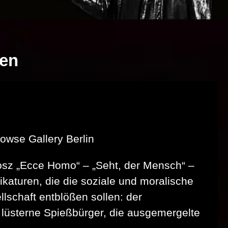
ben
rowse Gallery Berlin
osz „Ecce Homo“ – „Seht, der Mensch“ –
rikaturen, die die soziale und moralische
schaft entblößen sollen: der
r lüsterne Spießbürger, die ausgemergelte