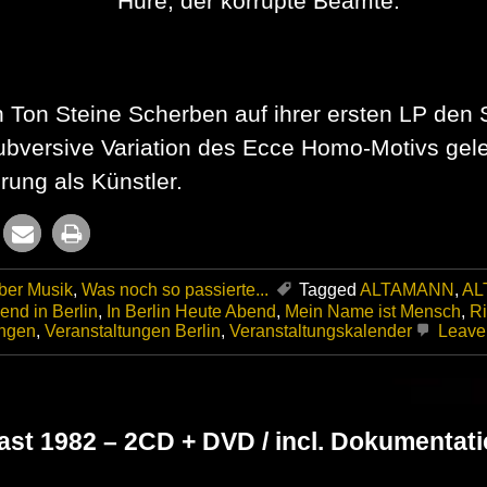
Hure, der korrupte Beamte.
en Ton Steine Scherben auf ihrer ersten LP de
subversive Variation des Ecce Homo-Motivs gel
erung als Künstler.
ber Musik
,
Was noch so passierte...
Tagged
ALTAMANN
,
AL
end in Berlin
,
In Berlin Heute Abend
,
Mein Name ist Mensch
,
Ri
ungen
,
Veranstaltungen Berlin
,
Veranstaltungskalender
Leave
ast 1982 – 2CD + DVD / incl. Dokumentat