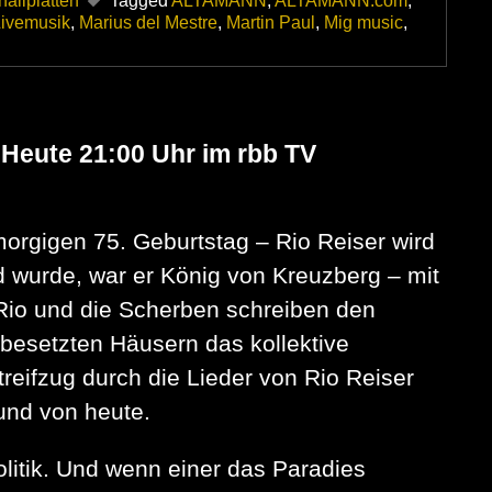
allplatten
Tagged
ALTAMANN
,
ALTAMANN.com
,
ivemusik
,
Marius del Mestre
,
Martin Paul
,
Mig music
,
 Heute 21:00 Uhr im rbb TV
morgigen 75. Geburtstag – Rio Reiser wird
 wurde, war er König von Kreuzberg – mit
Rio und die Scherben schreiben den
besetzten Häusern das kollektive
eifzug durch die Lieder von Rio Reiser
und von heute.
litik. Und wenn einer das Paradies