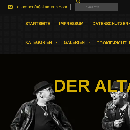
SEARCH
Skip
FOR:
Search
altamann[at]altamann.com
to
for:
content
STARTSEITE
IMPRESSUM
DATENSCHUTZER
KATEGORIEN
GALERIEN
COOKIE-RICHTLI
DER ALT