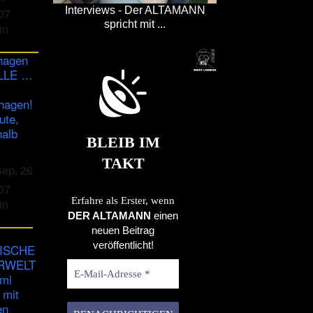
im
Interviews - Der ALTAMANN
07
rbb
spricht mit ...
in
TV
hagen
ULLE …
hagen!
ute,
halb
BLEIB IM
TAKT
Sep. 26
07
Erfahre als Erster, wenn
in
DER ALTAMANN
einen
neuen Beitrag
veröffentlicht!
ISCHE
RWELT
imi
 mit
en