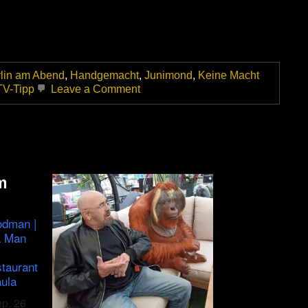
lin am Abend
,
Handgemacht
,
Junimond
,
Keine Macht
on
TV-Tipp
Leave a Comment
Rio
in
Berlin
–
Ein
Film
zu
m
seinem
morgigen
75.
odman |
Geburtstag
a Man
|
TV
Programmtipp
staurant
Heute
ula
21:00
Uhr
ep. 26