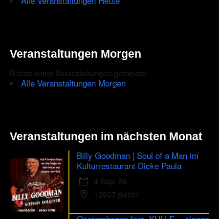
Alle Veranstaltungen Heute
–
Tartuffe
im
Renaissance
Theater
Berlin
Veranstaltungen Morgen
Bisher keine Veranstaltungen gemeldet
Alle Veranstaltungen Morgen
Veranstaltungen im nächsten Monat
Billy Goodman | Soul of a Man im
Kulturrestaurant Dicke Paula
4 Sep. 26
13507 Berlin
Ossternhagen feat. KULLE …singen