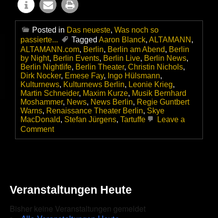
Posted in
Das neueste
,
Was noch so
passierte...
Tagged
Aaron Blanck
,
ALTAMANN
,
ALTAMANN.com
,
Berlin
,
Berlin am Abend
,
Berlin
by Night
,
Berlin Events
,
Berlin Live
,
Berlin News
,
Berlin Nightlife
,
Berlin Theater
,
Christin Nichols
,
Dirk Nocker
,
Emese Fay
,
Ingo Hülsmann
,
Kulturnews
,
Kulturnews Berlin
,
Leonie Krieg
,
Martin Schneider
,
Maxim Kurze
,
Musik Bernhard
Moshammer
,
News
,
News Berlin
,
Regie Guntbert
Warns
,
Renaissance Theater Berlin
,
Skye
MacDonald
,
Stefan Jürgens
,
Tartuffe
Leave a
on
Comment
Wahre
Freunde
gibts`s
halt
nicht
an
Veranstaltungen Heute
jeder
Ecke…
Bisher keine Veranstaltungen gemeldet
|
Molières