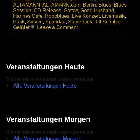
ALTAMANN
,
ALTAMANN.com
,
Berlin
,
Blues
,
Blues
Session
,
CD Release
,
Gatow
,
Good Husband
,
Hannes Café
,
Hoboblues
,
Live Konzert
,
Livemusik
,
Punk
,
Sosein
,
Spandau
,
Stonerrock
,
Till Schulze-
on
Geißler
Leave a Comment
GUTEN
ABEND,
WIR
SIND
GOOD
HUSBAND!!!
Veranstaltungen Heute
Bisher keine Veranstaltungen gemeldet
Alle Veranstaltungen Heute
Veranstaltungen Morgen
Bisher keine Veranstaltungen gemeldet
Alle Veranstaltungen Morgen