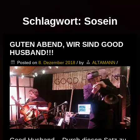
Musik vor Ort – "Support Your Local Hero!"
Schlagwort:
Sosein
GUTEN ABEND, WIR SIND GOOD
HUSBAND!!!
Posted on
8. Dezember 2018
/
by
ALTAMANN
/
Good Husband – Durch diesen Satz zu