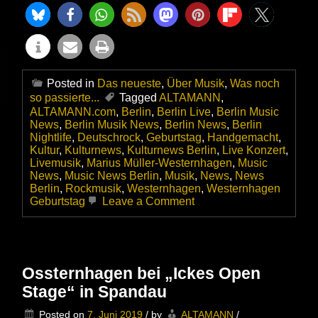
Posted in
Das neueste
,
Über Musik
,
Was noch
so passierte...
Tagged
ALTAMANN
,
ALTAMANN.com
,
Berlin
,
Berlin Live
,
Berlin Music
News
,
Berlin Musik News
,
Berlin News
,
Berlin
Nightlife
,
Deutschrock
,
Geburtstag
,
Handgemacht
,
Kultur
,
Kulturnews
,
Kulturnews Berlin
,
Live Konzert
,
Livemusik
,
Marius Müller-Westernhagen
,
Music
News
,
Music News Berlin
,
Musik
,
News
,
News
Berlin
,
Rockmusik
,
Westernhagen
,
Westernhagen
on
Geburtstag
Leave a Comment
Marius
Müller-
Westernhagen
zum
77.
Ossternhagen bei „Ickes Open
–
Stage“ in Spandau
Happy
Birthday!
Posted on
7. Juni 2019
/
by
ALTAMANN
/