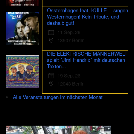
Ossternhagen feat. KULLE …singen
Westernhagen! Kein Tribute, und
deshalb gut!
11 Sep. 26
13507 Berlin
DIE ELEKTRISCHE MÄNNERWELT
spielt ´Jimi Hendrix´ mit deutschen
Texten...
19 Sep. 26
12043 Berlin
Alle Veranstaltungen im nächsten Monat