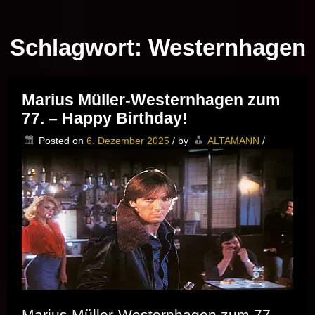
Musik vor Ort – "Support Your Local Hero!"
Schlagwort:
Westernhagen
Marius Müller-Westernhagen zum
77. – Happy Birthday!
Posted on
6. Dezember 2025
/
by
ALTAMANN
/
Marius Müller-Westernhagen zum 77. –