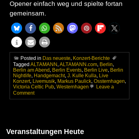
Opener einfach weg und spielte fortan
gemeinsam.
Posted in
Das neueste
,
Konzert-Berichte
Tagged
ALTAMANN
,
ALTAMANN.com
,
Berlin
,
Berlin am Abend
,
Berlin Events
,
Berlin Live
,
Berlin
Nightlife
,
Handgemacht
,
J. Kulle Kulla
,
Live
Konzert
,
Livemusik
,
Markus Paulick
,
Ossternhagen
,
Victoria Celtic Pub
,
Westernhagen
Leave a
on
Comment
Ossternhagen
bei
„Ickes
Open
Stage“
in
Veranstaltungen Heute
Spandau