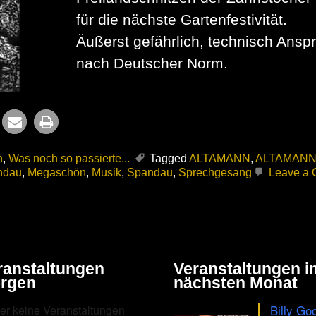
für die nächste Gartenfestivität.
Äußerst gefährlich, technisch Anspr
nach Deutscher Norm.
n
,
Was noch so passierte...
Tagged
ALTAMANN
,
ALTAMANN
ndau
,
Megaschön
,
Musik
,
Spandau
,
Sprechgesang
Leave a
ranstaltungen
Veranstaltungen i
rgen
nächsten Monat
Billy Go
er keine Veranstaltungen