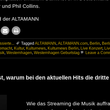
und Phil Collins.
und der ALTAMANN
sierte...
Tagged
ALTAMANN
,
ALTAMANN.com
,
Berlin
,
Berl
emacht
,
Kultur
,
Kulturnews
,
Kulturnews Berlin
,
Live Konzert
,
Li
sik
,
Westernhagen
,
Westernhagen Geburtstag
Leave a Com
 warum bei den aktuellen Hits die dritt
Wie das Streaming die Musik auffra