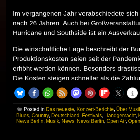
Im vergangenen Jahr verabschiedete sich
nach 26 Jahren. Auch bei Großveranstalt
Hurricane und Southside ist ein Ausverkauf 
Die wirtschaftliche Lage beschreibt der B
Produktionskosten seien seit der Pandemi
erhöht werden können. Besonders drastisch 
Die Kosten steigen schneller als die Zahl
Posted in
Das neueste
,
Konzert-Berichte
,
Über Musi
Blues
,
Country
,
Deutschland
,
Festivals
,
Handgemacht
,
News Berlin
,
Musik
,
News
,
News Berlin
,
Open Air
,
Open 