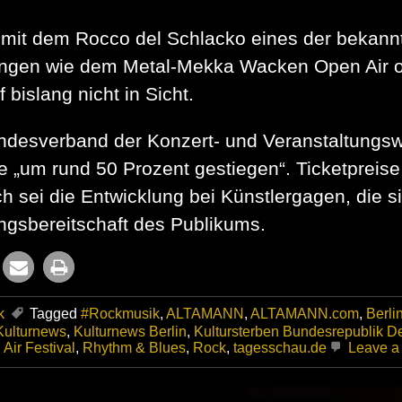
 mit dem Rocco del Schlacko eines der bekann
ungen wie dem Metal-Mekka Wacken Open Air o
bislang nicht in Sicht.
undesverband der Konzert- und Veranstaltungsw
e „um rund 50 Prozent gestiegen“. Ticketpreis
sei die Entwicklung bei Künstlergagen, die sich
ungsbereitschaft des Publikums.
k
Tagged
#Rockmusik
,
ALTAMANN
,
ALTAMANN.com
,
Berli
Kulturnews
,
Kulturnews Berlin
,
Kultursterben Bundesrepublik D
Air Festival
,
Rhythm & Blues
,
Rock
,
tagesschau.de
Leave a