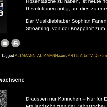
Hosentasche zu haben, ist heute n
Revolutionen nötig, um dies zu erre
Der Musikliebhaber Sophian Fanen 
Streaming, von der Knappheit zum
Tagged
ALTAMANN
,
ALTAMANN.com
,
ARTE
,
Arte TV
,
Dokume
rwachsene
Draussen nur Kännchen – Nur fü
Freilandschnitzen der Zahnstocher