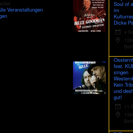
eldet
Soul of 
lle Veranstaltungen
im
gen
Kulturre
Dicke Pa
4 S
135
Berl
Osstern
feat. K
singen
Western
Kein Trib
und des
gut!
11 
135
Berl