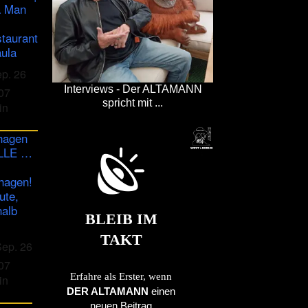
a Man
staurant
ula
ep. 26
Interviews - Der ALTAMANN
07
spricht mit ...
in
hagen
ULLE …
hagen!
ute,
halb
BLEIB IM
TAKT
Sep. 26
07
Erfahre als Erster, wenn
in
DER ALTAMANN
einen
neuen Beitrag