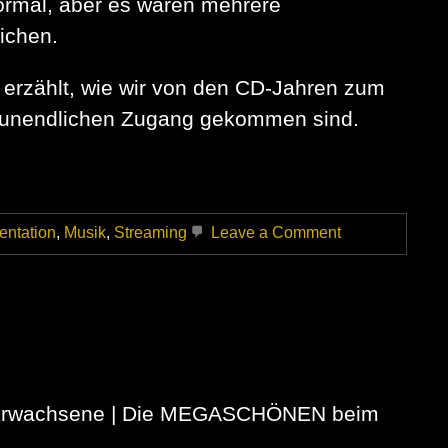
ormal, aber es waren mehrere
ichen.
erzählt, wie wir von den CD-Jahren zum
 unendlichen Zugang gekommen sind.
on
ntation
,
Musik
,
Streaming
Leave a Comment
Wenn
du
schon
immer
wissen
wolltest,
warum
bei
den
r Erwachsene | Die MEGASCHÖNEN beim
aktuellen
Hits
die