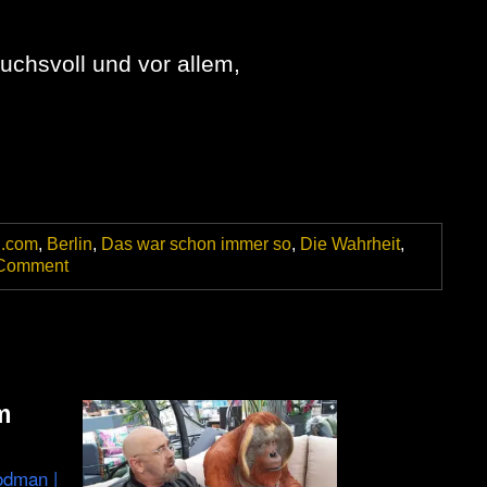
dritte
Strophe
fehlt…
uchsvoll und vor allem,
|
ARTE
Doku
–
Wie
das
Streaming
die
Musik
.com
,
Berlin
,
Das war schon immer so
,
Die Wahrheit
,
auffraß
on
 Comment
Draussen
nur
Kännchen
–
Nur
für
Erwachsene
m
odman |