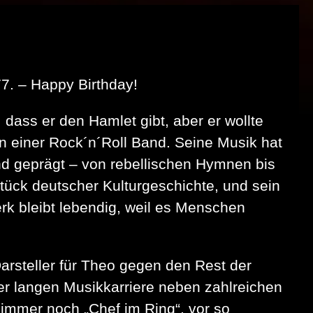
–
Für
Festivals
sind
die
fetten
7. – Happy Birthday!
Jahre
vorbei
 dass er den Hamlet gibt, aber er wollte
in einer Rock´n´Roll Band. Seine Musik hat
und geprägt – von rebellischen Hymnen bis
Stück deutscher Kulturgeschichte, und sein
rk bleibt lebendig, weil es Menschen
arsteller für Theo gegen den Rest der
er langen Musikkarriere neben zahlreichen
d immer noch „Chef im Ring“, vor so