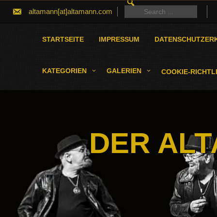
SEARCH
Skip
FOR:
Search
altamann[at]altamann.com
to
for:
content
STARTSEITE
IMPRESSUM
DATENSCHUTZER
KATEGORIEN
GALERIEN
COOKIE-RICHTLI
DER ALT