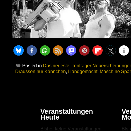
Posted in
Das neueste
,
Tonträger Neuerscheinunge
Draussen nur Kännchen
,
Handgemacht
,
Maschine Spa
Veranstaltungen
Ve
Heute
Mo
Bisher keine Veranstaltungen
Bish