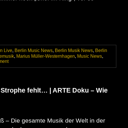
in Live
,
Berlin Music News
,
Berlin Musik News
,
Berlin
vemusik
,
Marius Müller-Westernhagen
,
Music News
,
on
ment
Marius
Müller-
Westernhagen
zum
77.
e Strophe fehlt… | ARTE Doku – Wie
–
Happy
Birthday!
ß – Die gesamte Musik der Welt in der