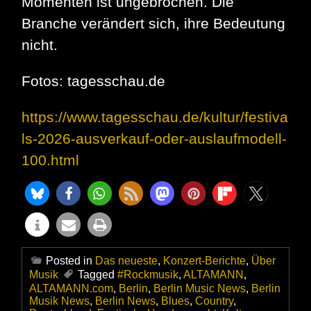
Momenten ist ungebrochen. Die
Branche verändert sich, ihre Bedeutung
nicht.
Fotos: tagesschau.de
https://www.tagesschau.de/kultur/festiva
ls-2026-ausverkauf-oder-auslaufmodell-
100.html
Posted in
Das neueste
,
Konzert-Berichte
,
Über
Musik
Tagged
#Rockmusik
,
ALTAMANN
,
ALTAMANN.com
,
Berlin
,
Berlin Music News
,
Berlin
Musik News
,
Berlin News
,
Blues
,
Country
,