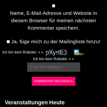
Name, E-Mail-Adresse und Website in
diesem Browser für meinen nächsten
Kommentar speichern.
Ja, füge mich zu der Mailingliste hinzu!
Ich bin kein Roboter. » »
Please
Ich bin kein Roboter. » »
enter
the
characters
shown
in
the
Veranstaltungen Heute