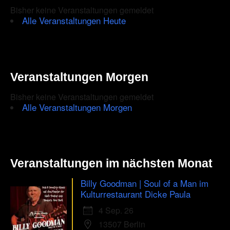
CAPTCHA
Bisher keine Veranstaltungen gemeldet
to
Alle Veranstaltungen Heute
ensure
that
you
Veranstaltungen Morgen
are
Bisher keine Veranstaltungen gemeldet
human.
Alle Veranstaltungen Morgen
Veranstaltungen im nächsten Monat
Billy Goodman | Soul of a Man im
Kulturrestaurant Dicke Paula
4 Sep. 26
13507 Berlin