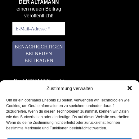
DER ALTAMANN
einen neuen Beitrag
veröffentlicht!
Der ALTAMANN sendet
keinen Spam! Er gibt
Zustimmung verwalten
keine Daten an dritte
Um dir ein optimales Erlebnis zu bieten, verwenden wir Technologien wie
weiter. Erfahre mehr in
Cookies, um Geräteinformationen zu speichern und/oder darauf
unserer
zuzugreifen. Wenn du diesen Technologien zustimmst, können wir Daten
Datenschutzerklärung
.
wie das Surfverhalten oder eindeutige IDs auf dieser Website verarbeiten.
Wenn du deine Zustimmung nicht erteilst oder zurückziehst, können
bestimmte Merkmale und Funktionen beeinträchtigt werden.