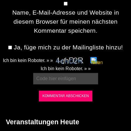
Name, E-Mail-Adresse und Website in
diesem Browser für meinen nächsten
Kommentar speichern.
Ja, füge mich zu der Mailingliste hinzu!
Ich bin kein Roboter. » »
Please
Ich bin kein Roboter. » »
enter
the
characters
shown
in
the
Veranstaltungen Heute
CAPTCHA