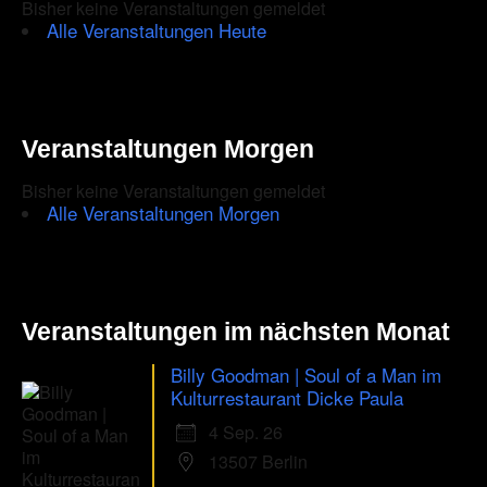
Bisher keine Veranstaltungen gemeldet
to
Alle Veranstaltungen Heute
ensure
that
you
Veranstaltungen Morgen
are
Bisher keine Veranstaltungen gemeldet
human.
Alle Veranstaltungen Morgen
Veranstaltungen im nächsten Monat
Billy Goodman | Soul of a Man im
Kulturrestaurant Dicke Paula
4 Sep. 26
13507 Berlin