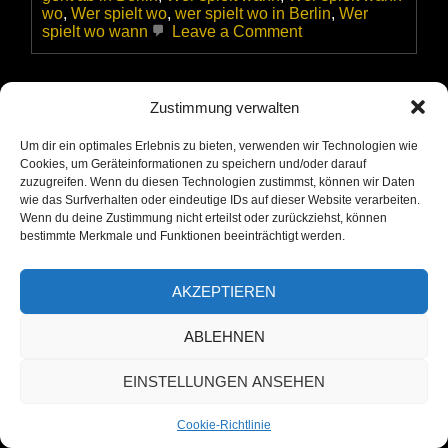
wo
,
Wer spielt wo
,
wer spielt wo in Berlin
,
Wer
on
spielt wo wann
Leave a Comment
Kalle
Kalkowski
und
Michael
Zustimmung verwalten
Schirmer
Eve und der ALTAMANN zu Besuch
mit
Um dir ein optimales Erlebnis zu bieten, verwenden wir Technologien wie
in der Biesdorfer Parkbühne zur
ihrem
Cookies, um Geräteinformationen zu speichern und/oder darauf
Programm
„Rock-Party“
zuzugreifen. Wenn du diesen Technologien zustimmst, können wir Daten
Halb
wie das Surfverhalten oder eindeutige IDs auf dieser Website verarbeiten.
&
Posted on
24. August 2025
/
by
ALTAMANN
/
Wenn du deine Zustimmung nicht erteilst oder zurückziehst, können
Halb
bestimmte Merkmale und Funktionen beeinträchtigt werden.
im
Berliner
Kulturrestaurant
AKZEPTIEREN
Dicke
Paula
ABLEHNEN
EINSTELLUNGEN ANSEHEN
Cookie-Richtlinie