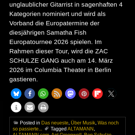
unglaublicher Gitarrist in sagenhaften 4
Kategorien nominiert und wird als
Vorband die Europatermine der
diesjährigen Samatha Fish
Europatournee 2026 spielen. Im
Rahmen dieser Tour, wird die ZAC
SCHULZE GANG auch am 14. März
2026 im Columbia Theater in Berlin
gastieren.
Posted in
Das neueste
,
Über Musik
,
Was noch
so passierte...
Tagged
ALTAMANN
,
ALTAMANN.com
,
Ant Greenwell
,
Ben Schulze
,