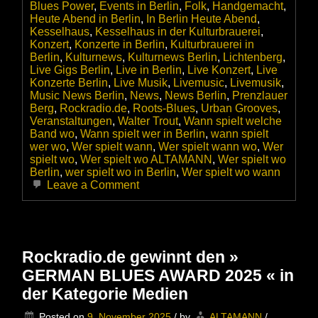
Blues Power
,
Events in Berlin
,
Folk
,
Handgemacht
,
Heute Abend in Berlin
,
In Berlin Heute Abend
,
Kesselhaus
,
Kesselhaus in der Kulturbrauerei
,
Konzert
,
Konzerte in Berlin
,
Kulturbrauerei in
Berlin
,
Kulturnews
,
Kulturnews Berlin
,
Lichtenberg
,
Live Gigs Berlin
,
Live in Berlin
,
Live Konzert
,
Live
Konzerte Berlin
,
Live Musik
,
Livemusic
,
Livemusik
,
Music News Berlin
,
News
,
News Berlin
,
Prenzlauer
Berg
,
Rockradio.de
,
Roots-Blues
,
Urban Grooves
,
Veranstaltungen
,
Walter Trout
,
Wann spielt welche
Band wo
,
Wann spielt wer in Berlin
,
wann spielt
wer wo
,
Wer spielt wann
,
Wer spielt wann wo
,
Wer
spielt wo
,
Wer spielt wo ALTAMANN
,
Wer spielt wo
Berlin
,
wer spielt wo in Berlin
,
Wer spielt wo wann
on
Leave a Comment
Walter
Trout
am
14.11.2025
live
Rockradio.de gewinnt den »
im
GERMAN BLUES AWARD 2025 « in
im
Kesselhaus
der Kategorie Medien
Berlin
–
Posted on
9. November 2025
/
by
ALTAMANN
/