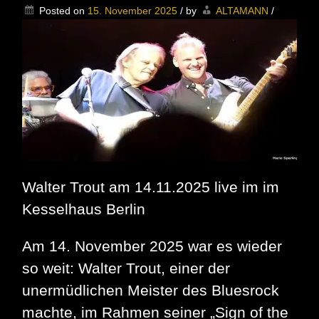
gratulieren!
Posted on
15. November 2025
/
by
ALTAMANN
/
Walter Trout am 14.11.2025 live im im
Kesselhaus Berlin
Am 14. November 2025 war es wieder
so weit: Walter Trout, einer der
unermüdlichen Meister des Bluesrock
machte, im Rahmen seiner „Sign of the