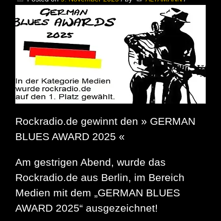
Blues
mit
Herz,
Power
und
viel
Seele
präsentiert
von
Rockradio.de
Rockradio.de gewinnt den » GERMAN
BLUES AWARD 2025 «
Am gestrigen Abend, wurde das
Rockradio.de aus Berlin, im Bereich
Medien mit dem „GERMAN BLUES
AWARD 2025“ ausgezeichnet!