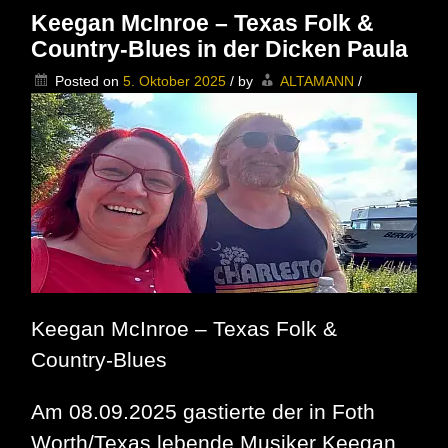
GERMAN
Keegan McInroe – Texas Folk &
BLUES
Country-Blues in der Dicken Paula
AWARD
2025
Posted on
5. Oktober 2025
/
by
ALTAMANN
/
«
in
der
Kategorie
Medien
Keegan McInroe – Texas Folk &
Country-Blues
Am 08.09.2025 gastierte der in Foth
Worth/Texas lebende Musiker Keegan