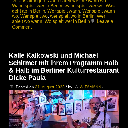
Veranstaltungen
,
Wann spielt welche Band wo
,
Wann spielt wer in Berlin
,
wann spielt wer wo
,
Was
geht ab in Berlin
,
Wer spielt wann
,
Wer spielt wann
wo
,
Wer spielt wo
,
wer spielt wo in Berlin
,
Wer
spielt wo wann
,
Wo spielt wer in Berlin
Leave a
on
Comment
Pan
Salmenhaara
Country
Blues
&
Kalle Kalkowski und Michael
Ragtime
Schirmer mit ihrem Programm Halb
im
Kulturrestaurant
& Halb im Berliner Kulturrestaurant
Dicke
Dicke Paula
Paula
Posted on
31. August 2025
/
by
ALTAMANN
/