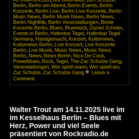
Berlin
,
Berlin am Abend
,
Berlin Events
,
Berlin
Konzerte
,
Berlin Live
,
Berlin Live Konzerte
,
Berlin
Music News
,
Berlin Musik News
,
Berlin News
,
Berlin Nightlife
,
Berlin Veranstaltungen
,
Beste
Konzerte Berlin
,
Blues
,
Bluesrock
,
Daniel Schüler
,
Events in Berlin
,
Hafenbar Tegel
,
Hafenbar Tegel
Germany
,
Handgemacht
,
Konzert
,
Kulturnews
,
Kulturnews Berlin
,
Live Konzert
,
Live Konzerte
Berlin
,
Live Musik
,
Music News
,
Music News
Berlin
,
News
,
News Berlin
,
Nico De Cock
,
Powerblues
,
Rock
,
Tegel
,
The Zac Schulze Gang
,
Veranstaltungen
,
Wer spielt wann
,
Wer spielt wo
,
Zac Schulze
,
Zac Schulze Gang
Leave a
on
Comment
Die
ZAC
SCHULZE
GANG
startet
Walter Trout am 14.11.2025 live im
ganz
im Kesselhaus Berlin – Blues mit
groß
durch
Herz, Power und viel Seele
–
präsentiert von Rockradio.de
Wir