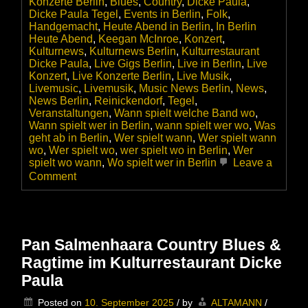
Konzerte Berlin
,
Blues
,
Country
,
Dicke Paula
,
Dicke Paula Tegel
,
Events in Berlin
,
Folk
,
Handgemacht
,
Heute Abend in Berlin
,
In Berlin
Heute Abend
,
Keegan McInroe
,
Konzert
,
Kulturnews
,
Kulturnews Berlin
,
Kulturrestaurant
Dicke Paula
,
Live Gigs Berlin
,
Live in Berlin
,
Live
Konzert
,
Live Konzerte Berlin
,
Live Musik
,
Livemusic
,
Livemusik
,
Music News Berlin
,
News
,
News Berlin
,
Reinickendorf
,
Tegel
,
Veranstaltungen
,
Wann spielt welche Band wo
,
Wann spielt wer in Berlin
,
wann spielt wer wo
,
Was
geht ab in Berlin
,
Wer spielt wann
,
Wer spielt wann
wo
,
Wer spielt wo
,
wer spielt wo in Berlin
,
Wer
spielt wo wann
,
Wo spielt wer in Berlin
Leave a
on
Comment
Keegan
McInroe
–
Texas
Folk
Pan Salmenhaara Country Blues &
&
Ragtime im Kulturrestaurant Dicke
Country-
Blues
Paula
in
der
Posted on
10. September 2025
/
by
ALTAMANN
/