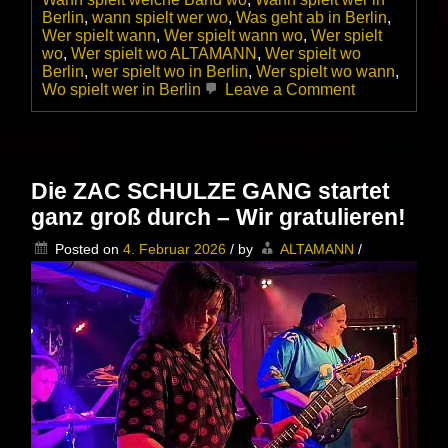
Berlin
,
wann spielt wer wo
,
Was geht ab in Berlin
,
Wer spielt wann
,
Wer spielt wann wo
,
Wer spielt
wo
,
Wer spielt wo ALTAMANN
,
Wer spielt wo
Berlin
,
wer spielt wo in Berlin
,
Wer spielt wo wann
,
on
Wo spielt wer in Berlin
Leave a Comment
Billy
Goodman
feat.
Stephan
Dolgener
Die ZAC SCHULZE GANG startet
live
ganz groß durch – Wir gratulieren!
im
SWART
Posted on
4. Februar 2026
/
by
ALTAMANN
/