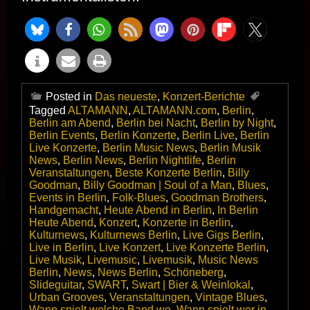
Posted in
Das neueste
,
Konzert-Berichte
Tagged
ALTAMANN
,
ALTAMANN.com
,
Berlin
,
Berlin am Abend
,
Berlin bei Nacht
,
Berlin by Night
,
Berlin Events
,
Berlin Konzerte
,
Berlin Live
,
Berlin
Live Konzerte
,
Berlin Music News
,
Berlin Musik
News
,
Berlin News
,
Berlin Nightlife
,
Berlin
Veranstaltungen
,
Beste Konzerte Berlin
,
Billy
Goodman
,
Billy Goodman | Soul of a Man
,
Blues
,
Events in Berlin
,
Folk-Blues
,
Goodman Brothers
,
Handgemacht
,
Heute Abend in Berlin
,
In Berlin
Heute Abend
,
Konzert
,
Konzerte in Berlin
,
Kulturnews
,
Kulturnews Berlin
,
Live Gigs Berlin
,
Live in Berlin
,
Live Konzert
,
Live Konzerte Berlin
,
Live Musik
,
Livemusic
,
Livemusik
,
Music News
Berlin
,
News
,
News Berlin
,
Schöneberg
,
Slideguitar
,
SWART
,
Swart | Bier & Weinlokal
,
Urban Grooves
,
Veranstaltungen
,
Vintage Blues
,
Wann spielt welche Band wo
,
Wann spielt wer in