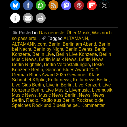
Posted in
Das neueste
,
Über Musik
,
Was noch
so passierte...
Tagged
ALTAMANN
,
ALTAMANN.com
,
Berlin
,
Berlin am Abend
,
Berlin
bei Nacht
,
Berlin by Night
,
Berlin Events
,
Berlin
Konzerte
,
Berlin Live
,
Berlin Live Konzerte
,
Berlin
Music News
,
Berlin Musik News
,
Berlin News
,
Berlin Nightlife
,
Berlin Veranstaltungen
,
Beste
Konzerte Berlin
,
German Blues Award 2025
,
German Blues Award 2025 Gewinner
,
Klaus
Schnabel-Köplin
,
Kulturnews
,
Kulturnews Berlin
,
Live Gigs Berlin
,
Live in Berlin
,
Live Konzert
,
Live
Konzerte Berlin
,
Live Musik
,
Livemusic
,
Livemusik
,
Music News
,
Music News Berlin
,
News
,
News
Berlin
,
Radio
,
Radio aus Berlin
,
Rockradio.de
,
zu
Speiches Rock und Blueskneipe
1 Kommentar
Rockradio.
gewinnt
den
»