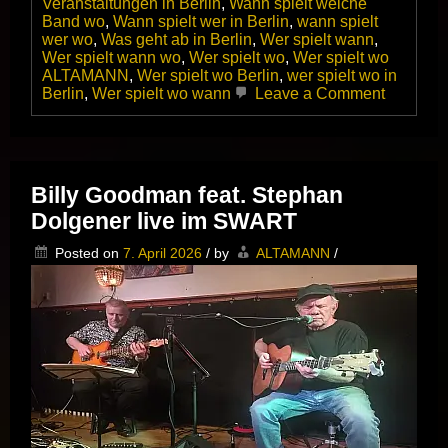
Veranstaltungen in Berlin
,
Wann spielt welche
Band wo
,
Wann spielt wer in Berlin
,
wann spielt
wer wo
,
Was geht ab in Berlin
,
Wer spielt wann
,
Wer spielt wann wo
,
Wer spielt wo
,
Wer spielt wo
ALTAMANN
,
Wer spielt wo Berlin
,
wer spielt wo in
on
Berlin
,
Wer spielt wo wann
Leave a Comment
Das
Norman
Beaker
Trio
zweimal
Billy Goodman feat. Stephan
in
Dolgener live im SWART
Top-
Form
Posted on
7. April 2026
/
by
ALTAMANN
/
im
Kulturres
Dicke
Paula,
Berlin