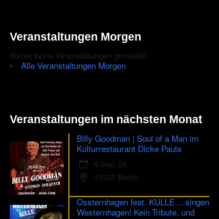
that
you
Veranstaltungen Morgen
are
Bisher keine Veranstaltungen gemeldet
human.
Alle Veranstaltungen Morgen
Veranstaltungen im nächsten Monat
Billy Goodman | Soul of a Man im
Kulturrestaurant Dicke Paula
4 Sep. 26
13507 Berlin
Ossternhagen feat. KULLE …singen
Westernhagen! Kein Tribute, und