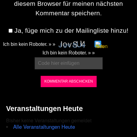
diesem Browser für meinen nächsten
Kommentar speichern.
Ja, füge mich zu der Mailingliste hinzu!
Ich bin kein Roboter. » »
Please
Ich bin kein Roboter. » »
enter
the
characters
shown
in
the
Veranstaltungen Heute
CAPTCHA
Bisher keine Veranstaltungen gemeldet
to
Alle Veranstaltungen Heute
ensure