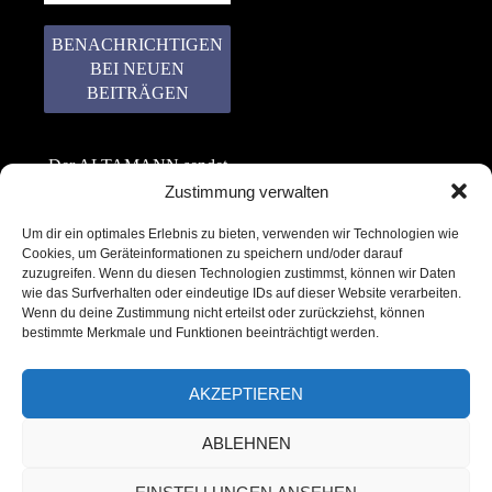
Der ALTAMANN sendet
keinen Spam! Er gibt
Zustimmung verwalten
keine Daten an dritte
Um dir ein optimales Erlebnis zu bieten, verwenden wir Technologien wie
weiter. Erfahre mehr in
Cookies, um Geräteinformationen zu speichern und/oder darauf
unserer
zuzugreifen. Wenn du diesen Technologien zustimmst, können wir Daten
Datenschutzerklärung
.
wie das Surfverhalten oder eindeutige IDs auf dieser Website verarbeiten.
Wenn du deine Zustimmung nicht erteilst oder zurückziehst, können
bestimmte Merkmale und Funktionen beeinträchtigt werden.
AKZEPTIEREN
ABLEHNEN
Copyright © 2022 – 2025 | ALTAMANN.com