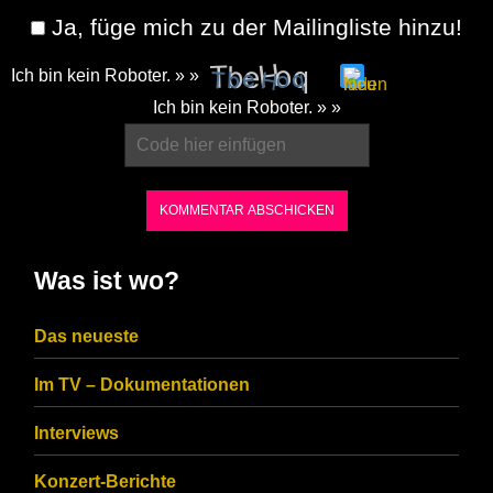
Ja, füge mich zu der Mailingliste hinzu!
Ich bin kein Roboter. » »
Please
Ich bin kein Roboter. » »
enter
the
characters
shown
in
Was ist wo?
the
CAPTCHA
Das neueste
to
Im TV – Dokumentationen
ensure
that
Interviews
you
Konzert-Berichte