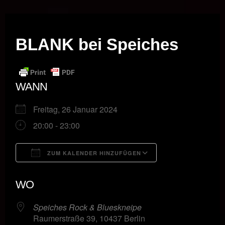
Musik vor Ort – "Support Your Local Hero!"
BLANK bei Speiches
WANN
Freitag, 26 Januar 2024
20:00 - 23:00
ZUM KALENDER HINZUFÜGEN
ICS herunterladen
Google Kalende
WO
Speiches Rock & Blueskneipe
Raumerstraße 39, 10437 Berlin