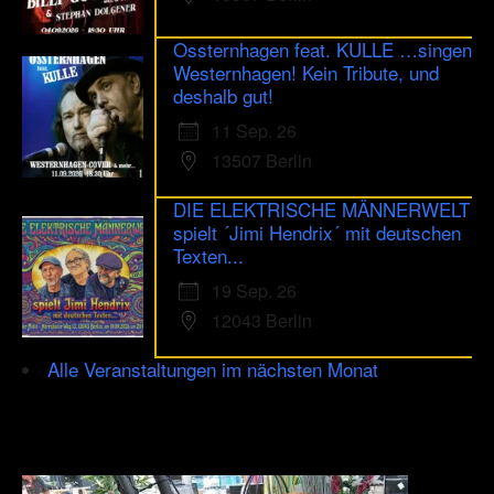
Ossternhagen feat. KULLE …singen
Westernhagen! Kein Tribute, und
deshalb gut!
11 Sep. 26
13507 Berlin
DIE ELEKTRISCHE MÄNNERWELT
spielt ´Jimi Hendrix´ mit deutschen
Texten...
19 Sep. 26
12043 Berlin
Alle Veranstaltungen im nächsten Monat