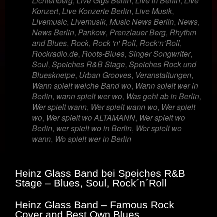
Lichtenberg
,
Live Gigs Berlin
,
Live in Berlin
,
Live
Konzert
,
Live Konzerte Berlin
,
Live Musik
,
Livemusic
,
Livemusik
,
Music News Berlin
,
News
,
News Berlin
,
Pankow
,
Prenzlauer Berg
,
Rhythm
and Blues
,
Rock
,
Rock 'n' Roll
,
Rock’n’Roll
,
Rockradio.de
,
Roots-Blues
,
Singer Songwriter
,
Soul
,
Speiches R&B Stage
,
Speiches Rock und
Blueskneipe
,
Urban Grooves
,
Veranstaltungen
,
Wann spielt welche Band wo
,
Wann spielt wer in
Berlin
,
wann spielt wer wo
,
Was geht ab in Berlin
,
Wer spielt wann
,
Wer spielt wann wo
,
Wer spielt
wo
,
Wer spielt wo ALTAMANN
,
Wer spielt wo
Berlin
,
wer spielt wo in Berlin
,
Wer spielt wo
wann
,
Wo spielt wer in Berlin
Heinz Glass Band bei Speiches R&B
Stage – Blues, Soul, Rock´n´Roll
Heinz Glass Band – Famous Rock
Cover and Best Own Blues…