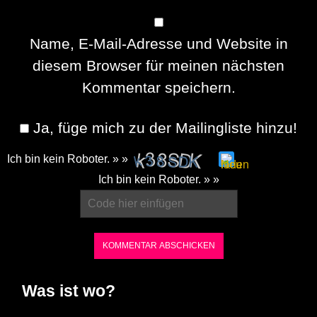
Name, E-Mail-Adresse und Website in
diesem Browser für meinen nächsten
Kommentar speichern.
Ja, füge mich zu der Mailingliste hinzu!
Ich bin kein Roboter. » »
Please
Ich bin kein Roboter. » »
enter
the
characters
shown
in
Was ist wo?
the