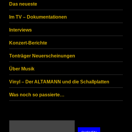
CAPTCHA
Das neueste
to
Im TV – Dokumentationen
ensure
that
Interviews
you
Konzert-Berichte
are
Tonträger Neuerscheinungen
human.
Über Musik
Vinyl – Der ALTAMANN und die Schallplatten
Was noch so passierte…