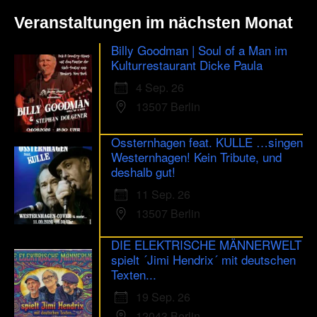
Veranstaltungen im nächsten Monat
Billy Goodman | Soul of a Man im
Kulturrestaurant Dicke Paula
4 Sep. 26
13507 Berlin
Ossternhagen feat. KULLE …singen
Westernhagen! Kein Tribute, und
deshalb gut!
11 Sep. 26
13507 Berlin
DIE ELEKTRISCHE MÄNNERWELT
spielt ´Jimi Hendrix´ mit deutschen
Texten...
19 Sep. 26
12043 Berlin