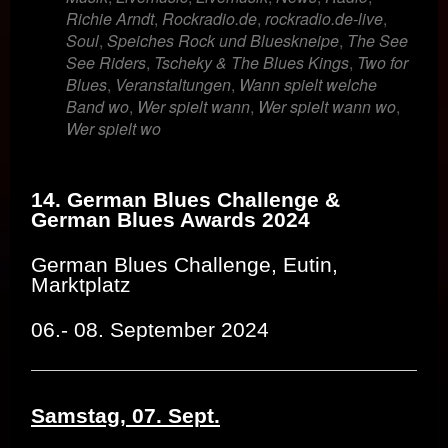
Richie Arndt
,
Rockradio.de
,
rockradio.de-live
,
Soul
,
Speiches Rock und Blueskneipe
,
The See
See Riders
,
Tscheky & The Blues Kings
,
Two for
Blues
,
Veranstaltungen
,
Wann spielt welche
Band wo
,
Wer spielt wann
,
Wer spielt wann wo
,
Wer spielt wo
14. German Blues Challenge &
German Blues Awards 2024
German Blues Challenge, Eutin,
Marktplatz
06.- 08. September 2024
Samstag, 07. Sept.