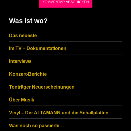
shown
in
Was ist wo?
the
CAPTCHA
Das neueste
to
Im TV – Dokumentationen
ensure
that
Interviews
you
Konzert-Berichte
are
Tonträger Neuerscheinungen
human.
Über Musik
Vinyl – Der ALTAMANN und die Schallplatten
Was noch so passierte…