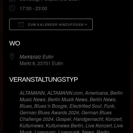
17:30 - 23:00
ZUM KALENDER HINZUFÜGEN
ICS herunterladen
Google Kalende
WO
Marktplatz Eutin
Markt 8, 23701 Eutin
VERANSTALTUNGSTYP
ALTAMANN
,
ALTAMANN.com
,
Americana
,
Berlin
Music News
,
Berlin Musik News
,
Berlin News
,
Blues
,
Blues´n´Boogie
,
Electrified Soul
,
Funk
,
German Blues Awards 2024
,
German Blues
Challenge 2024
,
Gospel
,
Handgemacht
,
Konzert
,
Kulturnews
,
Kulturnews Berlin
,
Live Konzert
,
Live
Musik
,
Livemusic
,
Livemusik
,
News
,
Radio
,