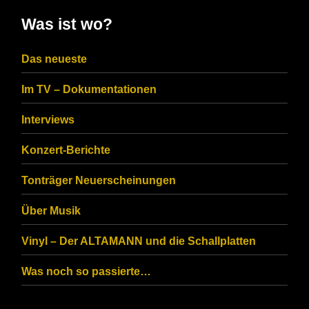
in
Was ist wo?
the
CAPTCHA
Das neueste
to
Im TV – Dokumentationen
ensure
that
Interviews
you
Konzert-Berichte
are
Tonträger Neuerscheinungen
human.
Über Musik
Vinyl – Der ALTAMANN und die Schallplatten
Was noch so passierte…