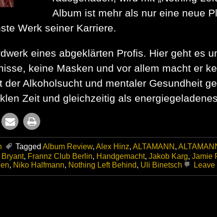
Album ist mehr als nur eine neue Pl
hste Werk seiner Karriere.
dwerk eines abgeklärten Profis. Hier geht es um
mnisse, keine Masken und vor allem macht er 
t der Alkoholsucht und mentaler Gesundheit ge
klen Zeit und gleichzeitig als energiegeladen
n
Tagged
Album Review
,
Alex Hinz
,
ALTAMANN
,
ALTAMAN
 Bryant
,
Frannz Club Berlin
,
Handgemacht
,
Jakob Karg
,
Jamie 
gen
,
Niko Halfmann
,
Nothing Left Behind
,
Uli Binetsch
Leave