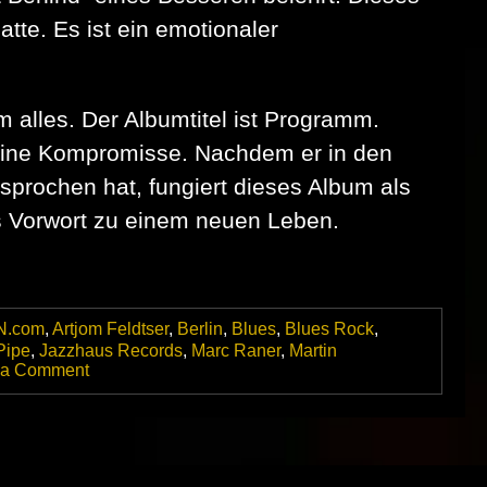
atte. Es ist ein emotionaler
 alles. Der Albumtitel ist Programm.
keine Kompromisse. Nachdem er in den
sprochen hat, fungiert dieses Album als
es Vorwort zu einem neuen Leben.
N.com
,
Artjom Feldtser
,
Berlin
,
Blues
,
Blues Rock
,
Pipe
,
Jazzhaus Records
,
Marc Raner
,
Martin
on
 a Comment
Danny
Bryants
neues
Album
„Nothing
Left