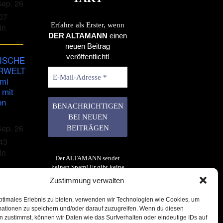
Sep. 26
07
Erfahre als Erster, wenn
in
DER ALTAMANN
einen
neuen Beitrag
veröffentlicht!
ISCHE
RWELT
imi
 mit
en
Sep. 26
43
in
Der ALTAMANN sendet
keinen Spam! Er gibt keine
Daten an dritte weiter. Erfahre
Zustimmung verwalten
mehr in unserer
Datenschutzerklärung
.
ptimales Erlebnis zu bieten, verwenden wir Technologien wie Cookies, um
mationen zu speichern und/oder darauf zuzugreifen. Wenn du diesen
 zustimmst, können wir Daten wie das Surfverhalten oder eindeutige IDs auf