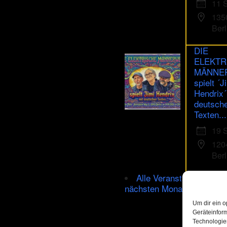
11 
135
Berl
DIE
ELEKTR
MÄNNE
spielt ´J
Hendrix´
deutsch
Texten...
19 
120
Berl
Alle Veranstaltungen im
nächsten Monat
Um dir ein o
Geräteinfor
Technologien