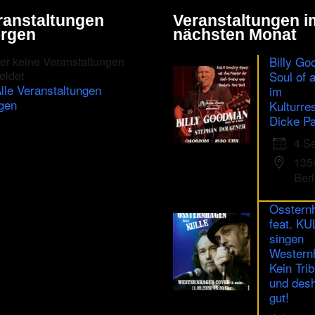
ranstaltungen
Veranstaltungen i
rgen
nächsten Monat
Billy Go
er keine Veranstaltungen
eldet
Soul of 
lle Veranstaltungen
im
gen
Kulturre
Dicke Pa
4 S
135
Berl
Osstern
feat. K
singen
Western
Kein Trib
und des
gut!