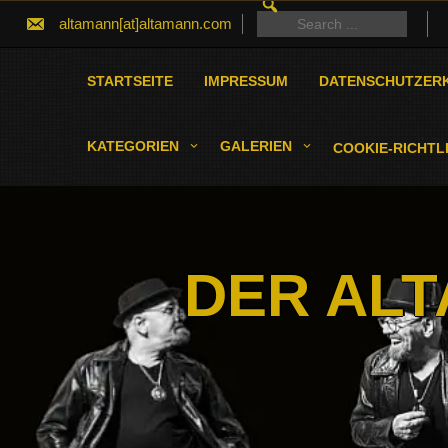
SEARCH
Skip
FOR:
Search
altamann[at]altamann.com
to
for:
content
STARTSEITE
IMPRESSUM
DATENSCHUTZER
KATEGORIEN
GALERIEN
COOKIE-RICHTLI
DER ALT