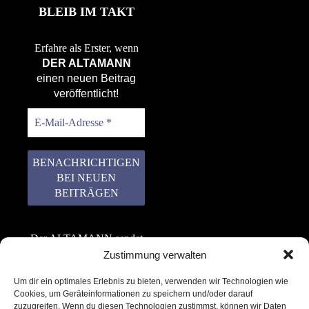
BLEIB IM TAKT
Erfahre als Erster, wenn
DER ALTAMANN
einen neuen Beitrag
veröffentlicht!
Der ALTAMANN sendet
keinen Spam! Er gibt
Zustimmung verwalten
keine Daten an dritte
Um dir ein optimales Erlebnis zu bieten, verwenden wir Technologien wie
weiter. Erfahre mehr in
Cookies, um Geräteinformationen zu speichern und/oder darauf
unserer
zuzugreifen. Wenn du diesen Technologien zustimmst, können wir Daten