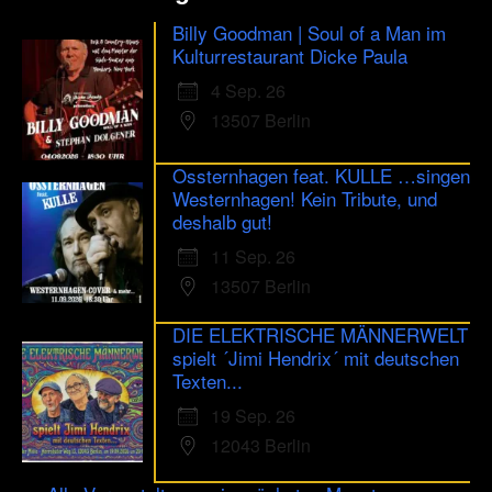
Billy Goodman | Soul of a Man im
Kulturrestaurant Dicke Paula
4 Sep. 26
13507 Berlin
Ossternhagen feat. KULLE …singen
Westernhagen! Kein Tribute, und
deshalb gut!
11 Sep. 26
13507 Berlin
DIE ELEKTRISCHE MÄNNERWELT
spielt ´Jimi Hendrix´ mit deutschen
Texten...
19 Sep. 26
12043 Berlin