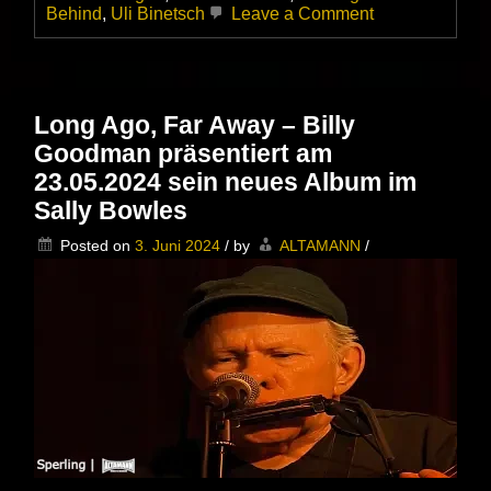
on
Behind
,
Uli Binetsch
Leave a Comment
Danny
Bryants
neues
Album
„Nothing
Long Ago, Far Away – Billy
Left
Goodman präsentiert am
Behind“
erscheint
23.05.2024 sein neues Album im
am
Sally Bowles
23.01.2026
|
Posted on
3. Juni 2024
/
by
ALTAMANN
/
Ein
emotionaler
Befreiungssch
und
das
vielleicht
ehrlichste
Zeugnis
einer
Karriere,
die
keine
Masken