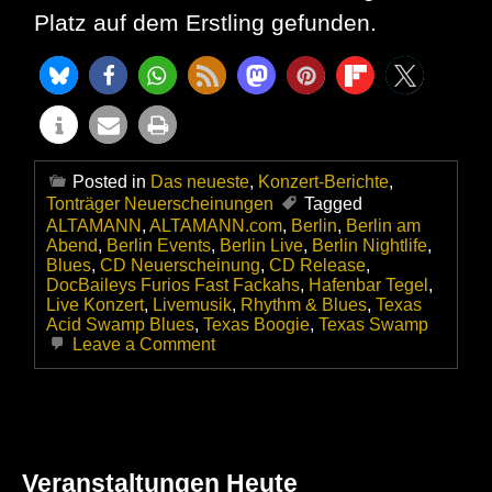
Platz auf dem Erstling gefunden.
Posted in
Das neueste
,
Konzert-Berichte
,
Tonträger Neuerscheinungen
Tagged
ALTAMANN
,
ALTAMANN.com
,
Berlin
,
Berlin am
Abend
,
Berlin Events
,
Berlin Live
,
Berlin Nightlife
,
Blues
,
CD Neuerscheinung
,
CD Release
,
DocBaileys Furios Fast Fackahs
,
Hafenbar Tegel
,
Live Konzert
,
Livemusik
,
Rhythm & Blues
,
Texas
Acid Swamp Blues
,
Texas Boogie
,
Texas Swamp
on
Leave a Comment
Mit
„ONE“
präsentieren
DocBaileys
FURIOUS
FAST
Veranstaltungen Heute
FACKAHS