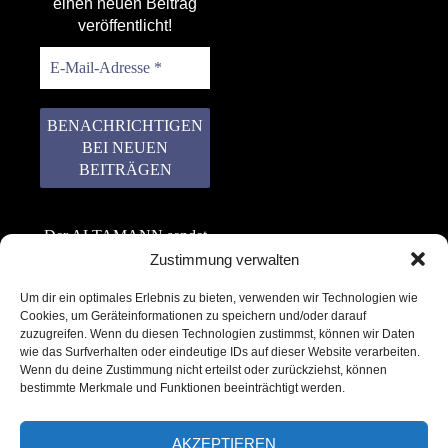
einen neuen Beitrag
veröffentlicht!
Der ALTAMANN sendet
keinen Spam! Er gibt
Zustimmung verwalten
keine Daten an dritte
Um dir ein optimales Erlebnis zu bieten, verwenden wir Technologien wie
weiter. Erfahre mehr in
Cookies, um Geräteinformationen zu speichern und/oder darauf
unserer
zuzugreifen. Wenn du diesen Technologien zustimmst, können wir Daten
Datenschutzerklärung
.
wie das Surfverhalten oder eindeutige IDs auf dieser Website verarbeiten.
Wenn du deine Zustimmung nicht erteilst oder zurückziehst, können
bestimmte Merkmale und Funktionen beeinträchtigt werden.
AKZEPTIEREN