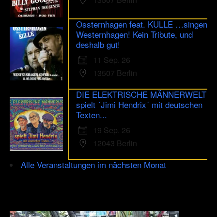
Ossternhagen feat. KULLE …singen
Westernhagen! Kein Tribute, und
deshalb gut!
11 Sep. 26
13507 Berlin
DIE ELEKTRISCHE MÄNNERWELT
spielt ´Jimi Hendrix´ mit deutschen
Texten...
19 Sep. 26
12043 Berlin
Alle Veranstaltungen im nächsten Monat