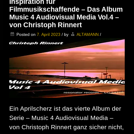
Inspiration für
Billy
Filmmusikschaffende – Das Album
Goodman
präsentiert
Music 4 Audiovisual Media Vol.4 –
am
von Christoph Rinnert
23.05.2024
sein
Posted on
7. April 2023
/
by
ALTAMANN
/
neues
Album
im
Sally
Bowles
Ein Aprilscherz ist das vierte Album der
Serie – Music 4 Audiovisual Media –
von Christoph Rinnert ganz sicher nicht,