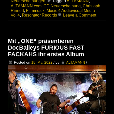
Neuerscheinungen
Tagged
ALTAMANN
,
ALTAMANN.com
,
CD Neuerscheinung
,
Christoph
Rinnert
,
Filmmusik
,
Music 4 Audiovisual Media
on
Vol.4
,
Resonator Records
Leave a Comment
Inspiratio
für
Filmmusi
–
Das
Mit „ONE“ präsentieren
Album
DocBaileys FURIOUS FAST
Music
4
FACKAHS ihr erstes Album
Audiovisu
Media
Posted on
18. Mai 2022
/
by
ALTAMANN
/
Vol.4
–
von
Christoph
Rinnert