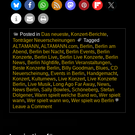
Posted in
Das neueste
,
Konzert-Berichte
,
Tonträger Neuerscheinungen
Tagged
ALTAMANN
,
ALTAMANN.com
,
Berlin
,
Berlin am
Abend
,
Berlin bei Nacht
,
Berlin Events
,
Berlin
Konzerte
,
Berlin Live
,
Berlin Live Konzerte
,
Berlin
News
,
Berlin Nightlife
,
Berlin Veranstaltungen
,
Beste Konzerte Berlin
,
Billy Goodman
,
Blues
,
CD
Neuerscheinung
,
Events in Berlin
,
Handgemacht
,
Konzert
,
Kulturnews
,
Live Konzert
,
Live Konzerte
Berlin
,
Live Musik
,
Long Ago Far Away
,
News
,
News Berlin
,
Sally Bowles
,
Schöneberg
,
Stefan
Dolgener
,
Wann spielt welche Band wo
,
Wer spielt
wann
,
Wer spielt wann wo
,
Wer spielt wo Berlin
on
Leave a Comment
Long
Ago,
Far
Away
–