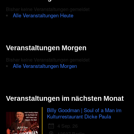
ihr
erstes
Bisher keine Veranstaltungen gemeldet
Album
Alle Veranstaltungen Heute
Veranstaltungen Morgen
Bisher keine Veranstaltungen gemeldet
Alle Veranstaltungen Morgen
Veranstaltungen im nächsten Monat
Billy Goodman | Soul of a Man im
Kulturrestaurant Dicke Paula
4 Sep. 26
13507 Berlin