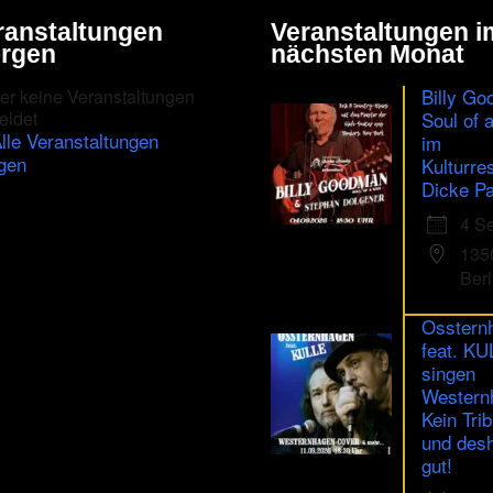
ranstaltungen
Veranstaltungen i
rgen
nächsten Monat
Billy Go
er keine Veranstaltungen
eldet
Soul of 
lle Veranstaltungen
im
gen
Kulturre
Dicke Pa
4 S
135
Berl
Osstern
feat. K
singen
Western
Kein Trib
und des
gut!