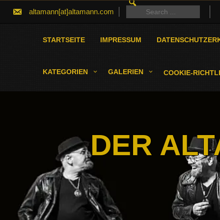
SEARCH
Skip
FOR:
Search
altamann[at]altamann.com
to
for:
content
STARTSEITE
IMPRESSUM
DATENSCHUTZER
KATEGORIEN
GALERIEN
COOKIE-RICHTLI
DER ALT