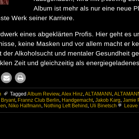
Album ist mehr als nur eine neue Pl
hste Werk seiner Karriere.
dwerk eines abgeklärten Profis. Hier geht es um
mnisse, keine Masken und vor allem macht er 
t der Alkoholsucht und mentaler Gesundheit ge
klen Zeit und gleichzeitig als energiegeladen
n
Tagged
Album Review
,
Alex Hinz
,
ALTAMANN
,
ALTAMAN
 Bryant
,
Frannz Club Berlin
,
Handgemacht
,
Jakob Karg
,
Jamie 
gen
,
Niko Halfmann
,
Nothing Left Behind
,
Uli Binetsch
Leave