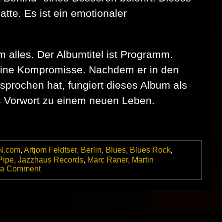
atte. Es ist ein emotionaler
 alles. Der Albumtitel ist Programm.
keine Kompromisse. Nachdem er in den
sprochen hat, fungiert dieses Album als
es Vorwort zu einem neuen Leben.
N.com
,
Artjom Feldtser
,
Berlin
,
Blues
,
Blues Rock
,
Pipe
,
Jazzhaus Records
,
Marc Raner
,
Martin
on
 a Comment
Danny
Bryants
neues
Album
„Nothing
Left