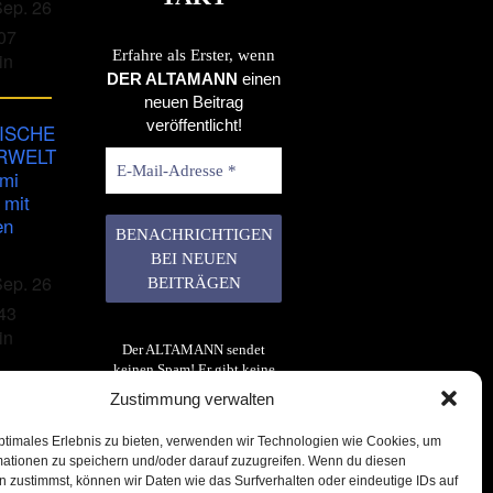
Sep. 26
07
Erfahre als Erster, wenn
in
DER ALTAMANN
einen
neuen Beitrag
veröffentlicht!
ISCHE
RWELT
imi
 mit
en
Sep. 26
43
in
Der ALTAMANN sendet
keinen Spam! Er gibt keine
Daten an dritte weiter. Erfahre
Zustimmung verwalten
mehr in unserer
Datenschutzerklärung
.
ptimales Erlebnis zu bieten, verwenden wir Technologien wie Cookies, um
mationen zu speichern und/oder darauf zuzugreifen. Wenn du diesen
 zustimmst, können wir Daten wie das Surfverhalten oder eindeutige IDs auf