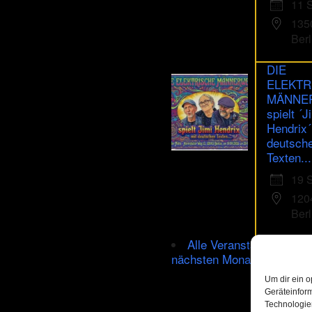
11 
135
Berl
DIE
ELEKTR
MÄNNE
spielt ´J
Hendrix´
deutsch
Texten...
19 
120
Berl
Alle Veranstaltungen im
nächsten Monat
Um dir ein o
Geräteinfor
Technologien