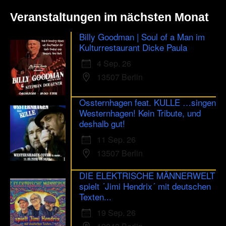
Veranstaltungen im nächsten Monat
Billy Goodman | Soul of a Man im
Kulturrestaurant Dicke Paula
4 Sep. 26
13507 Berlin
Ossternhagen feat. KULLE …singen
Westernhagen! Kein Tribute, und
deshalb gut!
11 Sep. 26
13507 Berlin
DIE ELEKTRISCHE MÄNNERWELT
spielt ´Jimi Hendrix´ mit deutschen
Texten...
19 Sep. 26