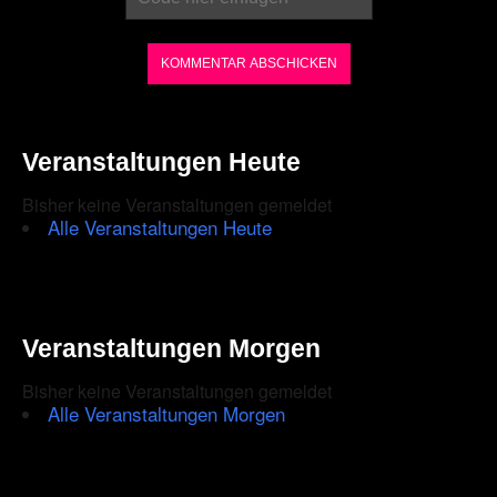
the
characters
shown
in
the
Veranstaltungen Heute
CAPTCHA
Bisher keine Veranstaltungen gemeldet
to
Alle Veranstaltungen Heute
ensure
that
you
Veranstaltungen Morgen
are
Bisher keine Veranstaltungen gemeldet
human.
Alle Veranstaltungen Morgen