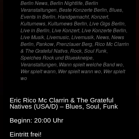
Berlin News
,
Berlin Nightlife
,
Berlin
Veranstaltungen
,
Beste Konzerte Berlin
,
Blues
,
Events in Berlin
,
Handgemacht
,
Konzert
,
Kulturnews
,
Kulturnews Berlin
,
Live Gigs Berlin
,
Live in Berlin
,
Live Konzert
,
Live Konzerte Berlin
,
Live Musik
,
Livemusic
,
Livemusik
,
News
,
News
Berlin
,
Pankow
,
Prenzlauer Berg
,
Rico Mc Clarrin
& The Grateful Nativs
,
Rock
,
Soul Funk
,
Speiches Rock und Blueskneipe
,
Veranstaltungen
,
Wann spielt welche Band wo
,
Wer spielt wann
,
Wer spielt wann wo
,
Wer spielt
wo
Eric Rico Mc Clarrin & The Grateful
Natives (USA/D) – Blues, Soul, Funk
Beginn: 20:00 Uhr
Eintritt frei!