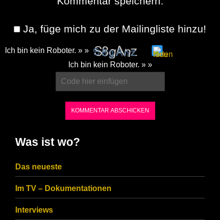
Kommentar speichern.
Ja, füge mich zu der Mailingliste hinzu!
Ich bin kein Roboter. » »
Please
Ich bin kein Roboter. » »
enter
the
characters
shown
in
Was ist wo?
the
CAPTCHA
Das neueste
to
Im TV – Dokumentationen
ensure
that
Interviews