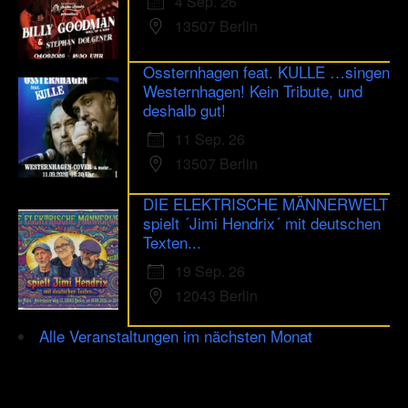
4 Sep. 26
13507 Berlin
Ossternhagen feat. KULLE …singen
Westernhagen! Kein Tribute, und
deshalb gut!
11 Sep. 26
13507 Berlin
DIE ELEKTRISCHE MÄNNERWELT
spielt ´Jimi Hendrix´ mit deutschen
Texten...
19 Sep. 26
12043 Berlin
Alle Veranstaltungen im nächsten Monat