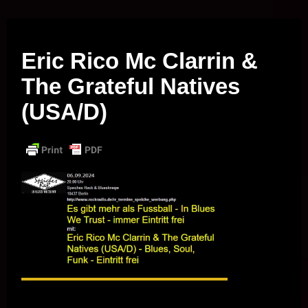
Musik vor Ort – "Support Your Local Hero!"
Eric Rico Mc Clarrin &
The Grateful Natives
(USA/D)