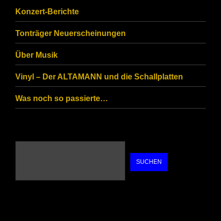
you
Konzert-Berichte
are
Tonträger Neuerscheinungen
human.
Über Musik
Vinyl – Der ALTAMANN und die Schallplatten
Was noch so passierte…
SUCHEN