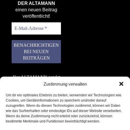
DER ALTAMANN
einen neuen Beitrag
veröffentlicht!
Der ALTAMANN sendet
keinen Spam! Er gibt
Zustimmung verwalten
keine Daten an dritte
Um dir ein optimales Erlebnis zu bieten, verwenden wir Technologien wie
weiter. Erfahre mehr in
Cookies, um Geräteinformationen zu speichern und/oder darauf
unserer
zuzugreifen. Wenn du diesen Technologien zustimmst, können wir Daten
Datenschutzerklärung
.
wie das Surfverhalten oder eindeutige IDs auf dieser Website verarbeiten.
Wenn du deine Zustimmung nicht erteilst oder zurückziehst, können
bestimmte Merkmale und Funktionen beeinträchtigt werden.