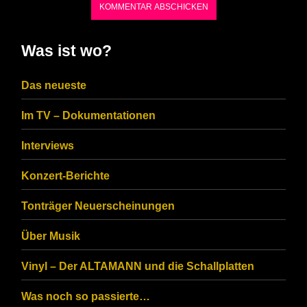
shown
in
Was ist wo?
the
CAPTCHA
Das neueste
to
Im TV – Dokumentationen
ensure
that
Interviews
you
Konzert-Berichte
are
Tonträger Neuerscheinungen
human.
Über Musik
Vinyl – Der ALTAMANN und die Schallplatten
Was noch so passierte…