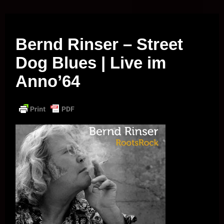
Musik vor Ort – "Support Your Local Hero!"
Bernd Rinser – Street
Dog Blues | Live im
Anno’64