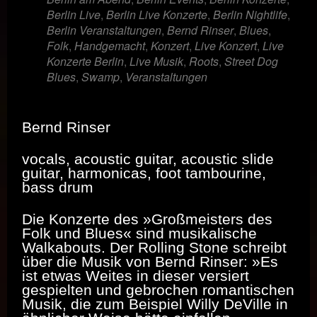
Berlin Live
,
Berlin Live Konzerte
,
Berlin Nightlife
,
Berlin Veranstaltungen
,
Bernd Rinser
,
Blues
,
Folk
,
Handgemacht
,
Konzert
,
Live Konzert
,
Live
Konzerte Berlin
,
Live Musik
,
Roots
,
Street Dog
Blues
,
Swamp
,
Veranstaltungen
Bernd Rinser
vocals, acoustic guitar, acoustic slide
guitar, harmonicas, foot tambourine,
bass drum
Die Konzerte des »Großmeisters des
Folk und Blues« sind musikalische
Walkabouts. Der Rolling Stone schreibt
über die Musik von Bernd Rinser: »Es
ist etwas Weites in dieser versiert
gespielten und gebrochen romantischen
Musik, die zum Beispiel Willy DeVille in