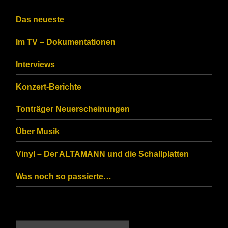
the
CAPTCHA
Das neueste
to
Im TV – Dokumentationen
ensure
that
Interviews
you
Konzert-Berichte
are
Tonträger Neuerscheinungen
human.
Über Musik
Vinyl – Der ALTAMANN und die Schallplatten
Was noch so passierte…