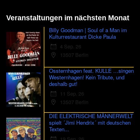
Veranstaltungen im nächsten Monat
Billy Goodman | Soul of a Man im
Kulturrestaurant Dicke Paula
4 Sep. 26
13507 Berlin
Ossternhagen feat. KULLE …singen
Westernhagen! Kein Tribute, und
deshalb gut!
11 Sep. 26
13507 Berlin
DIE ELEKTRISCHE MÄNNERWELT
spielt ´Jimi Hendrix´ mit deutschen
Texten...
19 Sep. 26