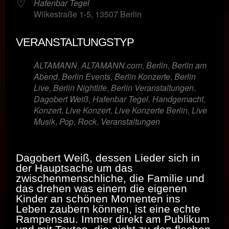
Hafenbar Tegel
Wilkestraße 1-5, 13507 Berlin
VERANSTALTUNGSTYP
ALTAMANN
,
ALTAMANN.com
,
Berlin
,
Berlin am
Abend
,
Berlin Events
,
Berlin Konzerte
,
Berlin
Live
,
Berlin Nightlife
,
Berlin Veranstaltungen
,
Dagobert Weiß
,
Hafenbar Tegel
,
Handgemacht
,
Konzert
,
Live Konzert
,
Live Konzerte Berlin
,
Live
Musik
,
Pop
,
Rock
,
Veranstaltungen
Dagobert Weiß, dessen Lieder sich in
der Hauptsache um das
zwischenmenschliche, die Familie und
das drehen was einem die eigenen
Kinder an schönen Momenten ins
Leben zaubern können, ist eine echte
Rampensau. Immer direkt am Publikum