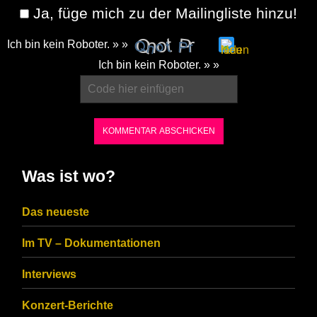
Ja, füge mich zu der Mailingliste hinzu!
Ich bin kein Roboter. » »
Please
Ich bin kein Roboter. » »
enter
the
characters
shown
in
Was ist wo?
the
CAPTCHA
Das neueste
to
Im TV – Dokumentationen
ensure
that
Interviews
you
Konzert-Berichte