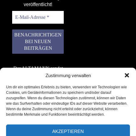
veröffentlicht!
Der ALTAMANN sendet
keinen Spam! Er gibt
Zustimmung verwalten
keine Daten an dritte
Um dir ein optimales Erlebnis zu bieten, verwenden wir Technologien wie
weiter. Erfahre mehr in
Cookies, um Geräteinformationen zu speichern und/oder darauf
unserer
zuzugreifen. Wenn du diesen Technologien zustimmst, können wir Daten
Datenschutzerklärung
.
wie das Surfverhalten oder eindeutige IDs auf dieser Website verarbeiten.
Wenn du deine Zustimmung nicht erteilst oder zurückziehst, können
bestimmte Merkmale und Funktionen beeinträchtigt werden.
AKZEPTIEREN