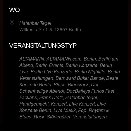
ICS herunterladen
Google Kalende
WO
Hafenbar Tegel
Wilkestraße 1-5, 13507 Berlin
VERANSTALTUNGSTYP
ALTAMANN
,
ALTAMANN.com
,
Berlin
,
Berlin am
Abend
,
Berlin Events
,
Berlin Konzerte
,
Berlin
Live
,
Berlin Live Konzerte
,
Berlin Nightlife
,
Berlin
Veranstaltungen
,
Bernward Büker Bande
,
Beste
Konzerte Berlin
,
Blues
,
Bluesrock
,
Der
Scheinheilige Abend!
,
DocBaileys Furios Fast
Fackahs
,
Frank Dietz
,
Hafenbar Tegel
,
Handgemacht
,
Konzert
,
Live Konzert
,
Live
Konzerte Berlin
,
Live Musik
,
Pop
,
Rhythm &
Blues
,
Rock
,
Störtebüker
,
Veranstaltungen