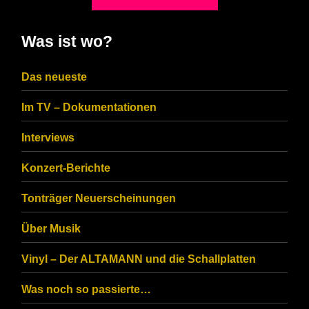
shown
in
Was ist wo?
the
CAPTCHA
Das neueste
to
Im TV – Dokumentationen
ensure
that
Interviews
you
Konzert-Berichte
are
Tonträger Neuerscheinungen
human.
Über Musik
Vinyl – Der ALTAMANN und die Schallplatten
Was noch so passierte…