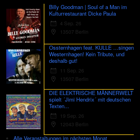
Billy Goodman | Soul of a Man im
Kulturrestaurant Dicke Paula
4 Sep. 26
13507 Berlin
Ossternhagen feat. KULLE …singen
Westernhagen! Kein Tribute, und
deshalb gut!
11 Sep. 26
13507 Berlin
DIE ELEKTRISCHE MÄNNERWELT
spielt ´Jimi Hendrix´ mit deutschen
Texten...
19 Sep. 26
12043 Berlin
Alle Veranstaltungen im nächsten Monat