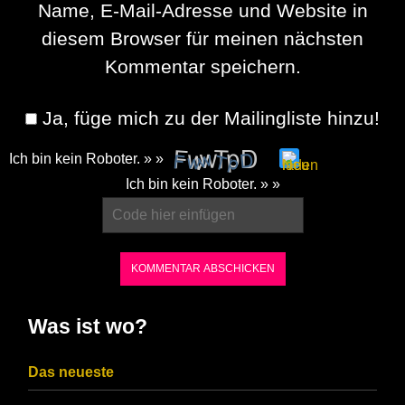
Name, E-Mail-Adresse und Website in
diesem Browser für meinen nächsten
Kommentar speichern.
Ja, füge mich zu der Mailingliste hinzu!
Ich bin kein Roboter. » »
Please
Ich bin kein Roboter. » »
enter
the
characters
shown
in
Was ist wo?
the
CAPTCHA
Das neueste
to