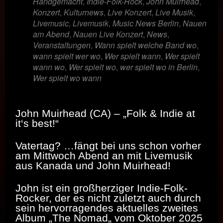
Handgemacht
,
Indie-Folk-Rock
,
John Muirhead
,
Konzert
,
Kulturnews
,
Live Konzert
,
Live Musik
,
Livemusic
,
Livemusik
,
Music News Berlin
,
Nauen
am Abend
,
Nauen Live Konzert
,
News
,
Veranstaltungen
,
Wann spielt welche Band wo
,
wann spielt wer wo
,
Wer spielt wann
,
Wer spielt
wann wo
,
Wer spielt wo
,
wer spielt wo in Berlin
,
Wer spielt wo wann
John Muirhead (CA) – „Folk & Indie at
it‘s best!“
Vatertag? …fängt bei uns schon vorher
am Mittwoch Abend an mit Livemusik
aus Kanada und John Muirhead!
John ist ein großherziger Indie-Folk-
Rocker, der es nicht zuletzt auch durch
sein hervorragendes aktuelles zweites
Album „The Nomad„ vom Oktober 2025