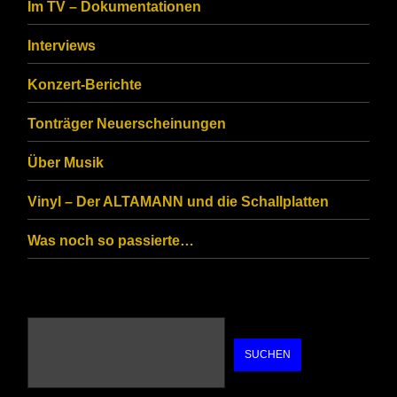
Im TV – Dokumentationen
ensure
that
Interviews
you
Konzert-Berichte
are
Tonträger Neuerscheinungen
human.
Über Musik
Vinyl – Der ALTAMANN und die Schallplatten
Was noch so passierte…
SUCHEN