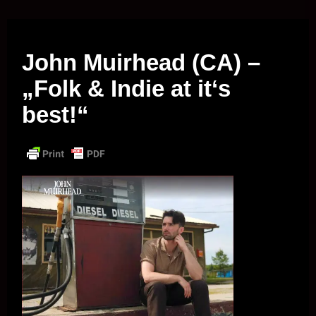
Musik vor Ort – "Support Your Local Hero!"
John Muirhead (CA) –
„Folk & Indie at it‘s
best!“