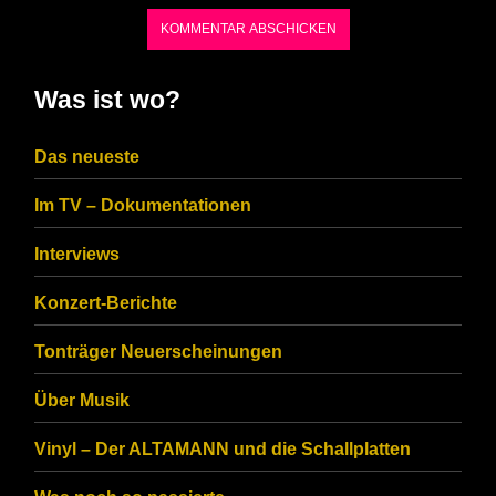
characters
shown
in
Was ist wo?
the
CAPTCHA
Das neueste
to
Im TV – Dokumentationen
ensure
that
Interviews
you
Konzert-Berichte
are
Tonträger Neuerscheinungen
human.
Über Musik
Vinyl – Der ALTAMANN und die Schallplatten