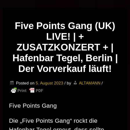
Musik vor Ort – "Support Your Local Hero!"
Five Points Gang (UK)
LIVE! | +
ZUSATZKONZERT + |
Hafenbar Tegel, Berlin |
Der Vorverkauf läuft!
Posted on
5. August 2023
/
by
ALTAMANN
/
Five Points Gang
Die „Five Points Gang“ rockt die
Hafenbar Tegel erneut, dass sollte