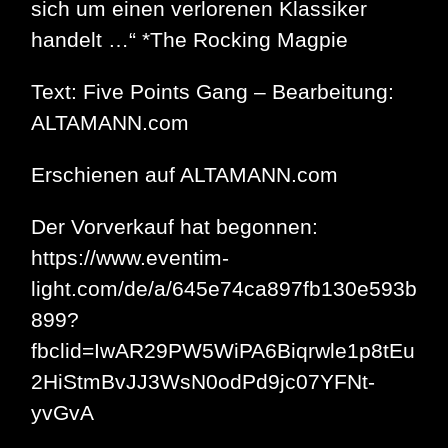
sich um einen verlorenen Klassiker
handelt …“ *The Rocking Magpie
Text: Five Points Gang – Bearbeitung:
ALTAMANN.com
Erschienen auf ALTAMANN.com
Der Vorverkauf hat begonnen:
https://www.eventim-
light.com/de/a/645e74ca897fb130e593b
899?
fbclid=IwAR29PW5WiPA6Biqrwle1p8tEu
2HiStmBvJJ3WsN0odPd9jc07YFNt-
yvGvA