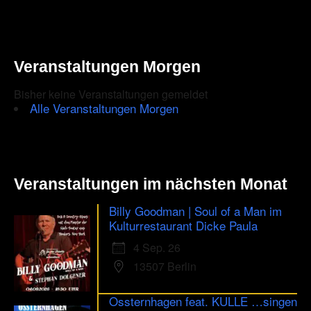
ensure
that
you
Veranstaltungen Morgen
are
Bisher keine Veranstaltungen gemeldet
human.
Alle Veranstaltungen Morgen
Veranstaltungen im nächsten Monat
Billy Goodman | Soul of a Man im
Kulturrestaurant Dicke Paula
4 Sep. 26
13507 Berlin
Ossternhagen feat. KULLE …singen