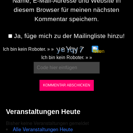
Name, E-Mail-Adresse und Website in
diesem Browser für meinen nächsten
Kommentar speichern.
Ja, füge mich zu der Mailingliste hinzu!
Ich bin kein Roboter. » »
Please
Ich bin kein Roboter. » »
enter
the
characters
shown
in
the
Veranstaltungen Heute
CAPTCHA
Bisher keine Veranstaltungen gemeldet
to
Alle Veranstaltungen Heute