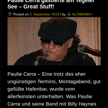
Paulie Cerra gastierte am Tegeler
beim
See – Great Stuff!
Herbstzauber
im
Posted on
3. September 2019
/
by
ALTAMANN
/
Westend
Paulie Cerra – Eine trotz des eher
ungünstigen Termins, Montagabend, gut
gefüllte Hafenbar, wurde vom
allerfeinsten unterhalten. Was Paulie
Cerra und seine Band mit Billy Haynes