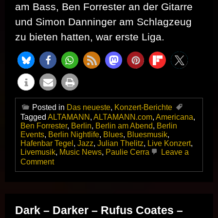
am Bass, Ben Forrester an der Gitarre
und Simon Danninger am Schlagzeug
zu bieten hatten, war erste Liga.
Posted in
Das neueste
,
Konzert-Berichte
Tagged
ALTAMANN
,
ALTAMANN.com
,
Americana
,
Ben Forrester
,
Berlin
,
Berlin am Abend
,
Berlin
Events
,
Berlin Nightlife
,
Blues
,
Bluesmusik
,
Hafenbar Tegel
,
Jazz
,
Julian Thelitz
,
Live Konzert
,
Livemusik
,
Music News
,
Paulie Cerra
Leave a
on
Comment
Paulie
Cerra
gastierte
am
Tegeler
Dark – Darker – Rufus Coates –
See