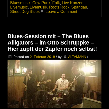
Bluesmusik
,
Cow Punk
,
Folk
,
Live Konzert
,
Livemusic
,
Livemusik
,
Roots Rock
,
Spandau
,
on
Street Dog Blues
Leave a Comment
Free
yourself
from
mental
slavery
Blues-Session mit – The Blues
–
Alligators – im Otto Schruppke –
Bernd
Rinser
Hier zupft der Zapfer noch selbst!
im
CrossingS
Posted on
2. Februar 2019
/
by
ALTAMANN
/
in
Spandau