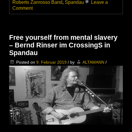
Roberto Zanrosso Band
,
Spandau
Leave a
on
Comment
Die
Roberto
Zanrosso
Band
zu
Free yourself from mental slavery
Gast
– Bernd Rinser im CrossingS in
bei
der
Spandau
Blues
Session
Posted on
9. Februar 2019
/
by
ALTAMANN
/
in
Gatow