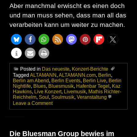
Aber manchmal erwischt es einen doch
und man muss sehen, dass man all das
verarbeiten kann um weiter zu machen.
Posted in
Das neueste
,
Konzert-Berichte
Tagged
ALTAMANN
,
ALTAMANN.com
,
Berlin
,
Berlin am Abend
,
Berlin Events
,
Berlin Live
,
Berlin
Nightlife
,
Blues
,
Bluesmusik
,
Hafenbar Tegel
,
Kaz
Hawkins
,
Live Konzert
,
Livemusik
,
Mathis Richter-
Reichhelm
,
Soul
,
Soulmusik
,
Veranstaltung
on
Leave a Comment
Mathis
feat.
Kaz
Hawkins
in
Die Bluesman Group bewies im
der