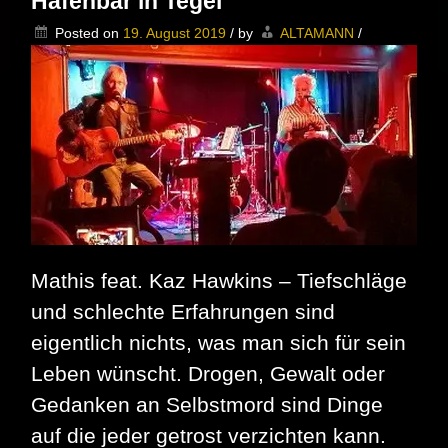
Hafenbar in Tegel
–
Blues
Posted on
19. August 2019
/
by
ALTAMANN
/
Session
in
Gatow
startet
zur
Rückrunde
Mathis feat. Kaz Hawkins – Tiefschläge
und schlechte Erfahrungen sind
eigentlich nichts, was man sich für sein
Leben wünscht. Drogen, Gewalt oder
Gedanken an Selbstmord sind Dinge
auf die jeder getrost verzichten kann.