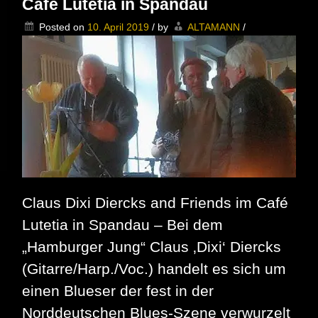
Café Lutetia in Spandau
in
Kreuzberg,
Posted on
10. April 2019
/
by
ALTAMANN
/
dass
Blues
auch
Spaß
machen
kann
Claus Dixi Diercks and Friends im Café
Lutetia in Spandau – Bei dem
„Hamburger Jung“ Claus ‚Dixi‘ Diercks
(Gitarre/Harp./Voc.) handelt es sich um
einen Blueser der fest in der
Norddeutschen Blues-Szene verwurzelt