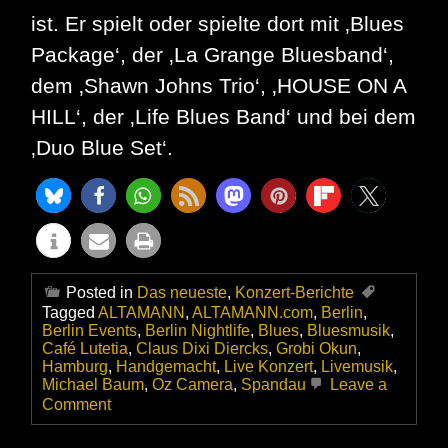
ist. Er spielt oder spielte dort mit ‚Blues
Package‘, der ‚La Grange Bluesband‘,
dem ‚Shawn Johns Trio‘, ‚HOUSE ON A
HILL‘, der ‚Life Blues Band‘ und bei dem
‚Duo Blue Set‘.
Posted in
Das neueste
,
Konzert-Berichte
Tagged
ALTAMANN
,
ALTAMANN.com
,
Berlin
,
Berlin Events
,
Berlin Nightlife
,
Blues
,
Bluesmusik
,
Café Lutetia
,
Claus Dixi Diercks
,
Grobi Okun
,
Hamburg
,
Handgemacht
,
Live Konzert
,
Livemusik
,
Michael Baum
,
Oz Camera
,
Spandau
Leave a
on
Comment
Claus
Dixi