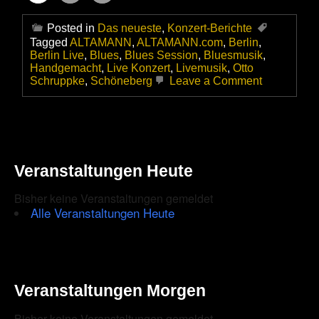
Posted in
Das neueste
,
Konzert-Berichte
Tagged
ALTAMANN
,
ALTAMANN.com
,
Berlin
,
Berlin Live
,
Blues
,
Blues Session
,
Bluesmusik
,
Handgemacht
,
Live Konzert
,
Livemusik
,
Otto
on
Schruppke
,
Schöneberg
Leave a Comment
Blues-
Session
mit
–
The
Blues
Veranstaltungen Heute
Alligators
–
im
Bisher keine Veranstaltungen gemeldet
Otto
Alle Veranstaltungen Heute
Schruppke
–
Hier
zupft
der
Zapfer
Veranstaltungen Morgen
noch
selbst!
Bisher keine Veranstaltungen gemeldet