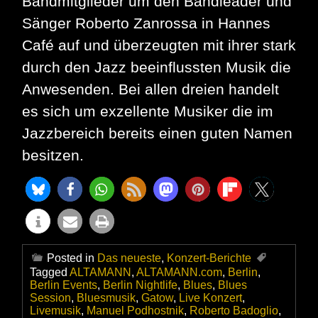
Bandmitglieder um den Bandleader und
Sänger Roberto Zanrossa in Hannes
Café auf und überzeugten mit ihrer stark
durch den Jazz beeinflussten Musik die
Anwesenden. Bei allen dreien handelt
es sich um exzellente Musiker die im
Jazzbereich bereits einen guten Namen
besitzen.
Posted in
Das neueste
,
Konzert-Berichte
Tagged
ALTAMANN
,
ALTAMANN.com
,
Berlin
,
Berlin Events
,
Berlin Nightlife
,
Blues
,
Blues
Session
,
Bluesmusik
,
Gatow
,
Live Konzert
,
Livemusik
,
Manuel Podhostnik
,
Roberto Badoglio
,