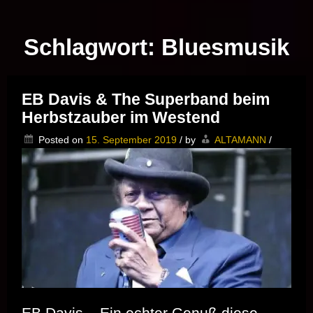
Musik vor Ort – "Support Your Local Hero!"
Schlagwort:
Bluesmusik
EB Davis & The Superband beim
Herbstzauber im Westend
Posted on
15. September 2019
/
by
ALTAMANN
/
EB Davis – Ein echter Genuß diese