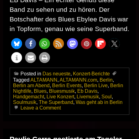
Band zu sehen und zu hören. Der
Botschafter des Blues Ebylee Davis war
in Topform, genau wie seine Superband.
Posted in
Das neueste
,
Konzert-Berichte
Tagged
ALTAMANN
,
ALTAMANN.com
,
Berlin
,
Berlin am Abend
,
Berlin Events
,
Berlin Live
,
Berlin
Nightlife
,
Blues
,
Bluesmusik
,
Eb Davis
,
Handgemacht
,
Live Konzert
,
Livemusik
,
Soul
,
Soulmusik
,
The Superband
,
Was geht ab in Berlin
on
Leave a Comment
EB
Davis
&
The
Superband