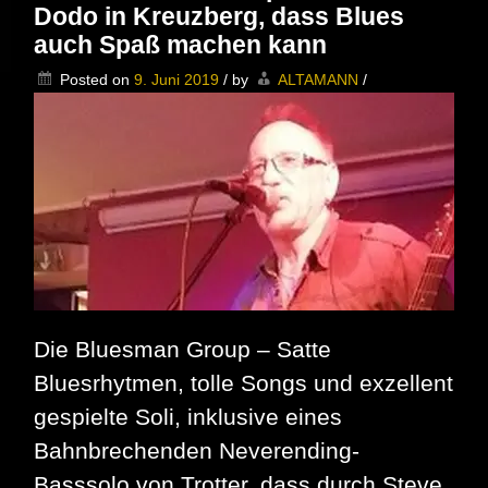
Dodo in Kreuzberg, dass Blues
Hafenbar
in
auch Spaß machen kann
Tegel
Posted on
9. Juni 2019
/
by
ALTAMANN
/
Die Bluesman Group – Satte
Bluesrhytmen, tolle Songs und exzellent
gespielte Soli, inklusive eines
Bahnbrechenden Neverending-
Basssolo von Trotter, dass durch Steve