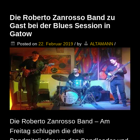
Diercks
and
Friends
Die Roberto Zanrosso Band zu
im
Gast bei der Blues Session in
Café
Lutetia
Gatow
in
Spandau
Posted on
22. Februar 2019
/
by
ALTAMANN
/
Die Roberto Zanrosso Band – Am
Freitag schlugen die drei