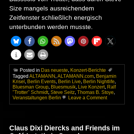
Size mangels ausreichendem
Zeitfenster schließlich energisch
unterbunden werden musste.
Posted in
Das neueste
,
Konzert-Berichte
Tagged
ALTAMANN
,
ALTAMANN.com
,
Benjamin
Krisel
,
Berlin Events
,
Berlin Live
,
Berlin Nightlife
,
Bluesman Group
,
Bluesmusik
,
Live Konzert
,
Ralf
"Trotter" Schmidt
,
Steve Seitz
,
Thomas B. Stoye
,
on
Veranstaltungen Berlin
Leave a Comment
Die
Bluesman
Group
bewies
im
Claus Dixi Diercks and Friends im
Dodo