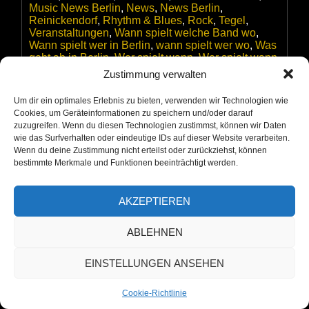
Music News Berlin
,
News
,
News Berlin
,
Reinickendorf
,
Rhythm & Blues
,
Rock
,
Tegel
,
Veranstaltungen
,
Wann spielt welche Band wo
,
Wann spielt wer in Berlin
,
wann spielt wer wo
,
Was
geht ab in Berlin
,
Wer spielt wann
,
Wer spielt wann
wo
,
Wer spielt wo
,
wer spielt wo in Berlin
,
Wer
Zustimmung verwalten
on
spielt wo wann
Leave a Comment
Kalle
Um dir ein optimales Erlebnis zu bieten, verwenden wir Technologien wie
Kalkowski
Cookies, um Geräteinformationen zu speichern und/oder darauf
und
zuzugreifen. Wenn du diesen Technologien zustimmst, können wir Daten
Michael
wie das Surfverhalten oder eindeutige IDs auf dieser Website verarbeiten.
Schirmer
Eve und der ALTAMANN zu Besuch
Wenn du deine Zustimmung nicht erteilst oder zurückziehst, können
mit
bestimmte Merkmale und Funktionen beeinträchtigt werden.
in der Biesdorfer Parkbühne zur
ihrem
Programm
„Rock-Party“
Halb
AKZEPTIEREN
&
Posted on
24. August 2025
/
by
ALTAMANN
/
Halb
im
ABLEHNEN
Berliner
Kulturrestaurant
EINSTELLUNGEN ANSEHEN
Dicke
Paula
Cookie-Richtlinie