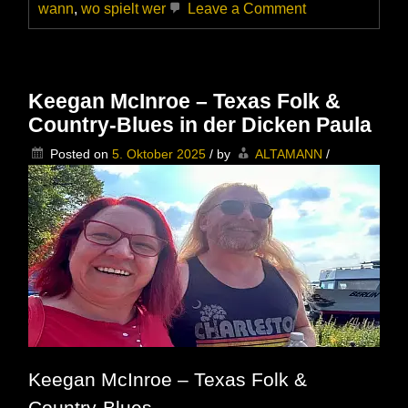
on
wann
,
wo spielt wer
Leave a Comment
Ally
Venable
&
Band
im
Keegan McInroe – Texas Folk &
MusicClub
Country-Blues in der Dicken Paula
Schmölln
–
Posted on
5. Oktober 2025
/
by
ALTAMANN
/
Besser
du
hattest
ein
Ticket
Keegan McInroe – Texas Folk &
Country-Blues