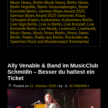
Music News
,
Berlin Musik News
,
Berlin News
,
Berlin Nightlife
,
Berlin Veranstaltungen
,
Beste
Konzerte Berlin
,
German Blues Award 2025
,
German Blues Award 2025 Gewinner
,
Klaus
Schnabel-Köplin
,
Kulturnews
,
Kulturnews Berlin
,
Live Gigs Berlin
,
Live in Berlin
,
Live Konzert
,
Live
Konzerte Berlin
,
Live Musik
,
Livemusic
,
Livemusik
,
Music News
,
Music News Berlin
,
News
,
News
Berlin
,
Radio
,
Radio aus Berlin
,
Rockradio.de
,
zu
Speiches Rock und Blueskneipe
1 Kommentar
Rockradio.
gewinnt
den
»
GERMAN
Ally Venable & Band im MusicClub
BLUES
Schmölln – Besser du hattest ein
AWARD
2025
Ticket
«
in
Posted on
11. Oktober 2025
/
by
ALTAMANN
/
der
Kategorie
Medien