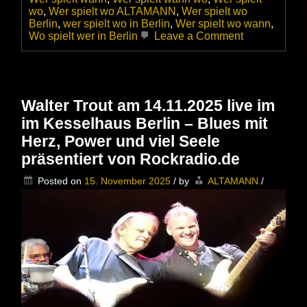
wo
,
Wer spielt wo ALTAMANN
,
Wer spielt wo
Berlin
,
wer spielt wo in Berlin
,
Wer spielt wo wann
,
on
Wo spielt wer in Berlin
Leave a Comment
Billy
Goodman
feat.
Stephan
Dolgener
Walter Trout am 14.11.2025 live im
live
im Kesselhaus Berlin – Blues mit
im
SWART
Herz, Power und viel Seele
präsentiert von Rockradio.de
Posted on
15. November 2025
/
by
ALTAMANN
/