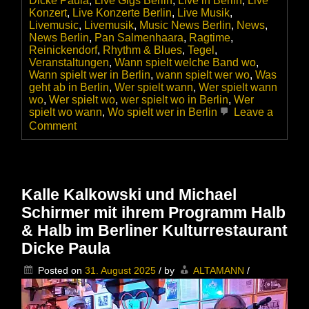
Dicke Paula
,
Live Gigs Berlin
,
Live in Berlin
,
Live
Konzert
,
Live Konzerte Berlin
,
Live Musik
,
Livemusic
,
Livemusik
,
Music News Berlin
,
News
,
News Berlin
,
Pan Salmenhaara
,
Ragtime
,
Reinickendorf
,
Rhythm & Blues
,
Tegel
,
Veranstaltungen
,
Wann spielt welche Band wo
,
Wann spielt wer in Berlin
,
wann spielt wer wo
,
Was
geht ab in Berlin
,
Wer spielt wann
,
Wer spielt wann
wo
,
Wer spielt wo
,
wer spielt wo in Berlin
,
Wer
spielt wo wann
,
Wo spielt wer in Berlin
Leave a
on
Comment
Pan
Salmenhaara
Country
Blues
&
Kalle Kalkowski und Michael
Ragtime
Schirmer mit ihrem Programm Halb
im
Kulturrestaurant
& Halb im Berliner Kulturrestaurant
Dicke
Dicke Paula
Paula
Posted on
31. August 2025
/
by
ALTAMANN
/