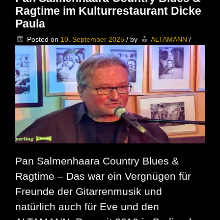
&
Ragtime im Kulturrestaurant Dicke
Country-
Blues
Paula
in
der
Posted on
10. September 2025
/
by
ALTAMANN
/
Dicken
Paula
Pan Salmenhaara Country Blues &
Ragtime – Das war ein Vergnügen für
Freunde der Gitarrenmusik und
natürlich auch für Eve und den