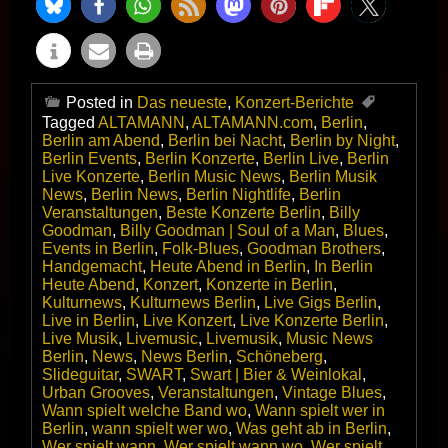
Posted in
Das neueste
,
Konzert-Berichte
Tagged
ALTAMANN
,
ALTAMANN.com
,
Berlin
,
Berlin am Abend
,
Berlin bei Nacht
,
Berlin by Night
,
Berlin Events
,
Berlin Konzerte
,
Berlin Live
,
Berlin
Live Konzerte
,
Berlin Music News
,
Berlin Musik
News
,
Berlin News
,
Berlin Nightlife
,
Berlin
Veranstaltungen
,
Beste Konzerte Berlin
,
Billy
Goodman
,
Billy Goodman | Soul of a Man
,
Blues
,
Events in Berlin
,
Folk-Blues
,
Goodman Brothers
,
Handgemacht
,
Heute Abend in Berlin
,
In Berlin
Heute Abend
,
Konzert
,
Konzerte in Berlin
,
Kulturnews
,
Kulturnews Berlin
,
Live Gigs Berlin
,
Live in Berlin
,
Live Konzert
,
Live Konzerte Berlin
,
Live Musik
,
Livemusic
,
Livemusik
,
Music News
Berlin
,
News
,
News Berlin
,
Schöneberg
,
Slideguitar
,
SWART
,
Swart | Bier & Weinlokal
,
Urban Grooves
,
Veranstaltungen
,
Vintage Blues
,
Wann spielt welche Band wo
,
Wann spielt wer in
Berlin
,
wann spielt wer wo
,
Was geht ab in Berlin
,
Wer spielt wann
,
Wer spielt wann wo
,
Wer spielt