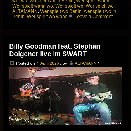
wer wo
,
Was geht ab in Berlin
,
Wer spielt wann
,
Wer spielt wann wo
,
Wer spielt wo
,
Wer spielt wo
ALTAMANN
,
Wer spielt wo Berlin
,
wer spielt wo in
on
Berlin
,
Wer spielt wo wann
Leave a Comment
Das
Norman
Beaker
Trio
zweimal
Billy Goodman feat. Stephan
in
Dolgener live im SWART
Top-
Form
Posted on
7. April 2026
/
by
ALTAMANN
/
im
Kulturres
Dicke
Paula,
Berlin