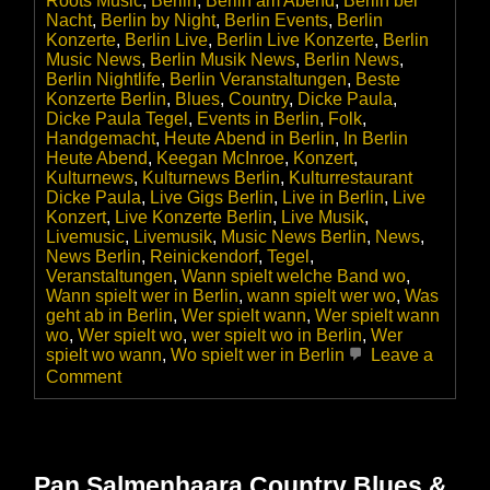
Roots Music
,
Berlin
,
Berlin am Abend
,
Berlin bei
Nacht
,
Berlin by Night
,
Berlin Events
,
Berlin
Konzerte
,
Berlin Live
,
Berlin Live Konzerte
,
Berlin
Music News
,
Berlin Musik News
,
Berlin News
,
Berlin Nightlife
,
Berlin Veranstaltungen
,
Beste
Konzerte Berlin
,
Blues
,
Country
,
Dicke Paula
,
Dicke Paula Tegel
,
Events in Berlin
,
Folk
,
Handgemacht
,
Heute Abend in Berlin
,
In Berlin
Heute Abend
,
Keegan McInroe
,
Konzert
,
Kulturnews
,
Kulturnews Berlin
,
Kulturrestaurant
Dicke Paula
,
Live Gigs Berlin
,
Live in Berlin
,
Live
Konzert
,
Live Konzerte Berlin
,
Live Musik
,
Livemusic
,
Livemusik
,
Music News Berlin
,
News
,
News Berlin
,
Reinickendorf
,
Tegel
,
Veranstaltungen
,
Wann spielt welche Band wo
,
Wann spielt wer in Berlin
,
wann spielt wer wo
,
Was
geht ab in Berlin
,
Wer spielt wann
,
Wer spielt wann
wo
,
Wer spielt wo
,
wer spielt wo in Berlin
,
Wer
spielt wo wann
,
Wo spielt wer in Berlin
Leave a
on
Comment
Keegan
McInroe
–
Texas
Folk
Pan Salmenhaara Country Blues &