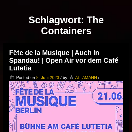
Musik vor Ort – "Support Your Local Hero!"
Schlagwort:
The
Containers
Fête de la Musique | Auch in
Spandau! | Open Air vor dem Café
Lutetia
Posted on
8. Juni 2023
/
by
ALTAMANN
/