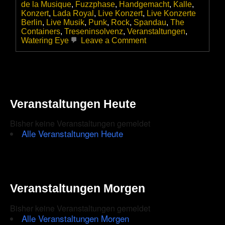
de la Musique
,
Fuzzphase
,
Handgemacht
,
Kalle
,
Konzert
,
Lada Royal
,
Live Konzert
,
Live Konzerte
Berlin
,
Live Musik
,
Punk
,
Rock
,
Spandau
,
The
Containers
,
Treseninsolvenz
,
Veranstaltungen
,
on
Watering Eye
Leave a Comment
Fête
de
la
Musique
|
Auch
Veranstaltungen Heute
in
Spandau!
|
Bisher keine Veranstaltungen gemeldet
Open
Alle Veranstaltungen Heute
Air
vor
dem
Café
Lutetia
Veranstaltungen Morgen
Bisher keine Veranstaltungen gemeldet
Alle Veranstaltungen Morgen