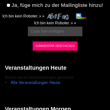
Ja, füge mich zu der Mailingliste hinzu!
Ich bin kein Roboter. » »
Please
Ich bin kein Roboter. » »
enter
the
characters
shown
in
the
Veranstaltungen Heute
CAPTCHA
Bisher keine Veranstaltungen gemeldet
to
Alle Veranstaltungen Heute
ensure
that
you
Veranstaltungen Morgen