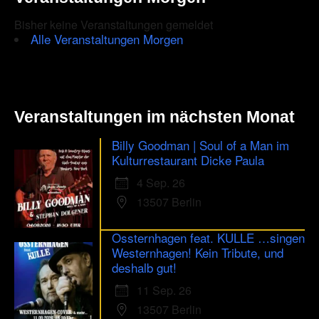
are
Bisher keine Veranstaltungen gemeldet
human.
Alle Veranstaltungen Morgen
Veranstaltungen im nächsten Monat
Billy Goodman | Soul of a Man im
Kulturrestaurant Dicke Paula
4 Sep. 26
13507 Berlin
Ossternhagen feat. KULLE …singen
Westernhagen! Kein Tribute, und
deshalb gut!
11 Sep. 26
13507 Berlin