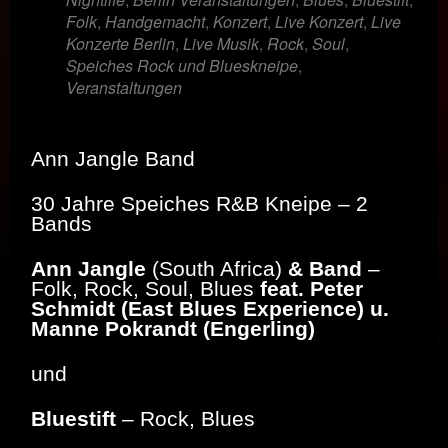
Folk
,
Handgemacht
,
Konzert
,
Live Konzert
,
Live
Konzerte Berlin
,
Live Musik
,
Rock
,
Soul
,
Speiches Rock und Blueskneipe
,
Veranstaltungen
Ann Jangle Band
30 Jahre Speiches R&B Kneipe
–
2
Bands
Ann Jangle
(South Africa)
& Band
–
Folk, Rock, Soul, Blues
feat. Peter
Schmidt (East Blues Experience) u.
Manne Pokrandt (Engerling)
und
Bluestift
– Rock, Blues