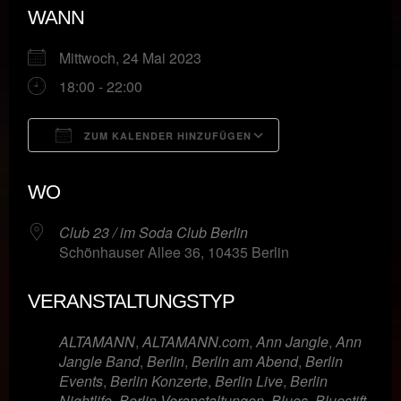
WANN
Mittwoch, 24 Mai 2023
18:00 - 22:00
ZUM KALENDER HINZUFÜGEN
ICS herunterladen
Google Kalende
WO
Club 23 / im Soda Club Berlin
Schönhauser Allee 36, 10435 Berlin
VERANSTALTUNGSTYP
ALTAMANN
,
ALTAMANN.com
,
Ann Jangle
,
Ann
Jangle Band
,
Berlin
,
Berlin am Abend
,
Berlin
Events
,
Berlin Konzerte
,
Berlin Live
,
Berlin
Nightlife
,
Berlin Veranstaltungen
,
Blues
,
Bluestift
,