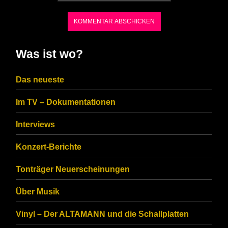
characters
shown
in
Was ist wo?
the
CAPTCHA
Das neueste
to
Im TV – Dokumentationen
ensure
that
Interviews
you
Konzert-Berichte
are
Tonträger Neuerscheinungen
human.
Über Musik
Vinyl – Der ALTAMANN und die Schallplatten