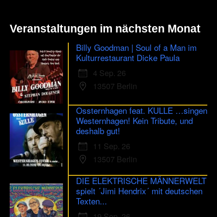
Veranstaltungen im nächsten Monat
Billy Goodman | Soul of a Man im
Kulturrestaurant Dicke Paula
4 Sep. 26
13507 Berlin
Ossternhagen feat. KULLE …singen
Westernhagen! Kein Tribute, und
deshalb gut!
11 Sep. 26
13507 Berlin
DIE ELEKTRISCHE MÄNNERWELT
spielt ´Jimi Hendrix´ mit deutschen
Texten...
19 Sep. 26