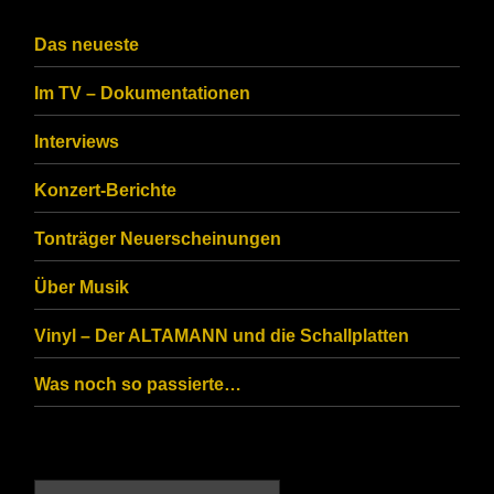
the
CAPTCHA
Das neueste
to
Im TV – Dokumentationen
ensure
that
Interviews
you
Konzert-Berichte
are
Tonträger Neuerscheinungen
human.
Über Musik
Vinyl – Der ALTAMANN und die Schallplatten
Was noch so passierte…