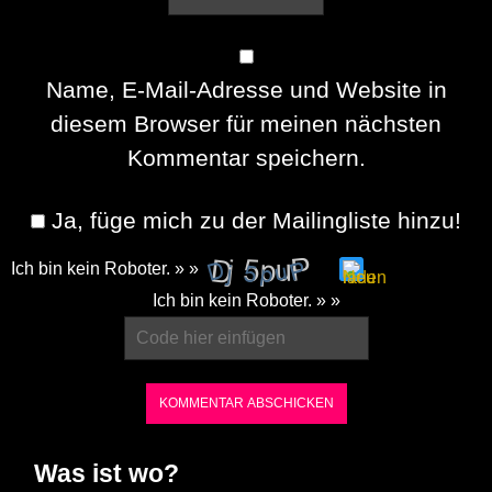
Name, E-Mail-Adresse und Website in
diesem Browser für meinen nächsten
Kommentar speichern.
Ja, füge mich zu der Mailingliste hinzu!
Ich bin kein Roboter. » »
Please
Ich bin kein Roboter. » »
enter
the
characters
shown
in
Was ist wo?
the