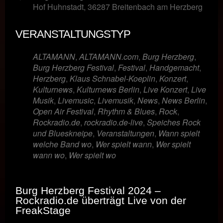
Hof Huhnstadt, 36287 Breitenbach am Herzberg
VERANSTALTUNGSTYP
ALTAMANN
,
ALTAMANN.com
,
Burg Herzberg
,
Burg Herzberg Festival
,
Festival
,
Handgemacht
,
Herzberg
,
Klaus Schnabel-Koeplin
,
Konzert
,
Kulturnews
,
Kulturnews Berlin
,
Live Konzert
,
Live
Musik
,
Livemusic
,
Livemusik
,
News
,
News Berlin
,
Open Air Festival
,
Rhythm & Blues
,
Rock
,
Rockradio.de
,
rockradio.de-live
,
Speiches Rock
und Blueskneipe
,
Veranstaltungen
,
Wann spielt
welche Band wo
,
Wer spielt wann
,
Wer spielt
wann wo
,
Wer spielt wo
Burg Herzberg Festival 2024 –
Rockradio.de überträgt Live von der
FreakStage