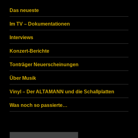
CAPTCHA
Das neueste
to
Im TV – Dokumentationen
ensure
that
Interviews
you
Konzert-Berichte
are
Tonträger Neuerscheinungen
human.
Über Musik
Vinyl – Der ALTAMANN und die Schallplatten
Was noch so passierte…