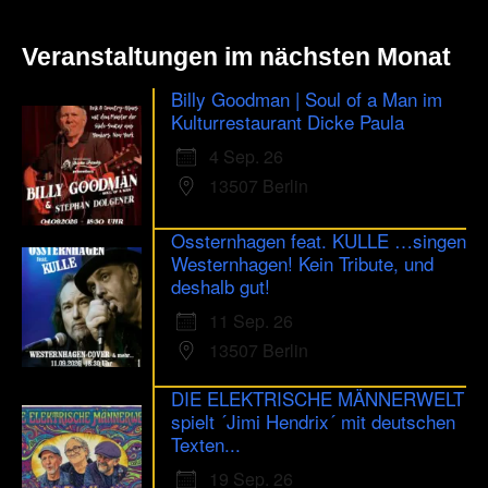
Veranstaltungen im nächsten Monat
Billy Goodman | Soul of a Man im
Kulturrestaurant Dicke Paula
4 Sep. 26
13507 Berlin
Ossternhagen feat. KULLE …singen
Westernhagen! Kein Tribute, und
deshalb gut!
11 Sep. 26
13507 Berlin
DIE ELEKTRISCHE MÄNNERWELT
spielt ´Jimi Hendrix´ mit deutschen
Texten...
19 Sep. 26