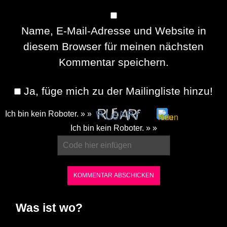
Name, E-Mail-Adresse und Website in
diesem Browser für meinen nächsten
Kommentar speichern.
Ja, füge mich zu der Mailingliste hinzu!
Ich bin kein Roboter. » »
Please
Ich bin kein Roboter. » »
enter
the
characters
shown
in
Was ist wo?
the