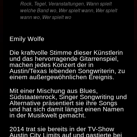
Rock
,
Tegel
,
Veranstaltungen
,
Wann spielt
welche Band wo
,
Wer spielt wann
,
Wer spielt
wann wo
,
Wer spielt wo
Emily Wolfe
Die kraftvolle Stimme dieser Künstlerin
und das hervorragende Gitarrenspiel,
machen jedes Konzert der in
Austin/Texas lebenden Songwriterin, zu
einem außergewöhnlichen Ereignis.
Mit einer Mischung aus Blues,
Südstaatenrock, Singer Songwriting und
Alternative präsentiert sie ihre Songs
und hat sich damit längst einen Namen
in der Musikwelt gemacht.
2014 trat sie bereits in der TV-Show
Austin City Limits auf und gastierte bei