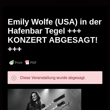
Musik vor Ort – "Support Your Local Hero!"
Emily Wolfe (USA) in der
Hafenbar Tegel +++
KONZERT ABGESAGT!
+++
Diese Veranstaltung wurde abgesagt.