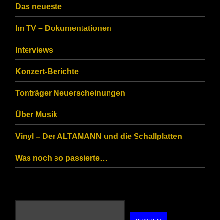
CAPTCHA
Das neueste
to
Im TV – Dokumentationen
ensure
that
Interviews
you
Konzert-Berichte
are
Tonträger Neuerscheinungen
human.
Über Musik
Vinyl – Der ALTAMANN und die Schallplatten
Was noch so passierte…