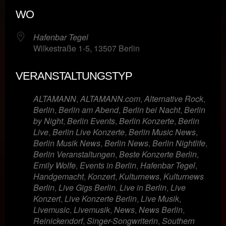
ICS herunterladen
Google Kalende
WO
Hafenbar Tegel
Wilkestraße 1-5, 13507 Berlin
VERANSTALTUNGSTYP
ALTAMANN
,
ALTAMANN.com
,
Alternative Rock
,
Berlin
,
Berlin am Abend
,
Berlin bei Nacht
,
Berlin
by Night
,
Berlin Events
,
Berlin Konzerte
,
Berlin
Live
,
Berlin Live Konzerte
,
Berlin Music News
,
Berlin Musik News
,
Berlin News
,
Berlin Nightlife
,
Berlin Veranstaltungen
,
Beste Konzerte Berlin
,
Emily Wolfe
,
Events in Berlin
,
Hafenbar Tegel
,
Handgemacht
,
Konzert
,
Kulturnews
,
Kulturnews
Berlin
,
Live Gigs Berlin
,
Live in Berlin
,
Live
Konzert
,
Live Konzerte Berlin
,
Live Musik
,
Livemusic
,
Livemusik
,
News
,
News Berlin
,
Reinickendorf
,
Singer-Songwriterin
,
Southern