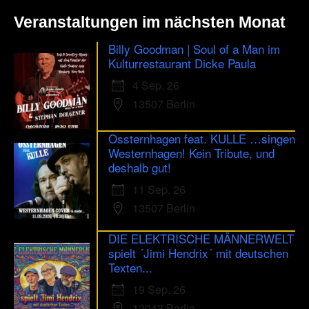
Veranstaltungen im nächsten Monat
Billy Goodman | Soul of a Man im
Kulturrestaurant Dicke Paula
4 Sep. 26
13507 Berlin
Ossternhagen feat. KULLE …singen
Westernhagen! Kein Tribute, und
deshalb gut!
11 Sep. 26
13507 Berlin
DIE ELEKTRISCHE MÄNNERWELT
spielt ´Jimi Hendrix´ mit deutschen
Texten...
19 Sep. 26
12043 Berlin