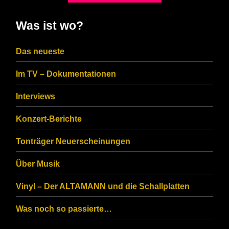
shown
in
Was ist wo?
the
CAPTCHA
Das neueste
to
Im TV – Dokumentationen
ensure
that
Interviews
you
Konzert-Berichte
are
Tonträger Neuerscheinungen
human.
Über Musik
Vinyl – Der ALTAMANN und die Schallplatten
Was noch so passierte…