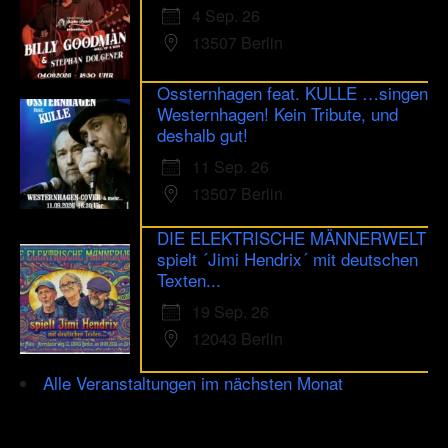
4 Sep. 26
13507 Berlin
Ossternhagen feat. KULLE …singen
Westernhagen! Kein Tribute, und
deshalb gut!
11 Sep. 26
13507 Berlin
DIE ELEKTRISCHE MÄNNERWELT
spielt ´Jimi Hendrix´ mit deutschen
Texten...
19 Sep. 26
12043 Berlin
Alle Veranstaltungen im nächsten Monat