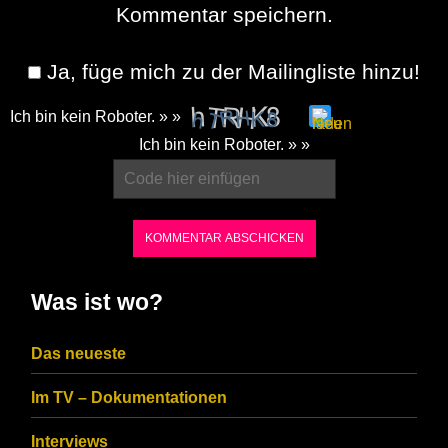
Kommentar speichern.
Ja, füge mich zu der Mailingliste hinzu!
Ich bin kein Roboter. » »
Please
Ich bin kein Roboter. » »
enter
the
characters
shown
in
Was ist wo?
the
CAPTCHA
Das neueste
to
Im TV – Dokumentationen
ensure
that
Interviews