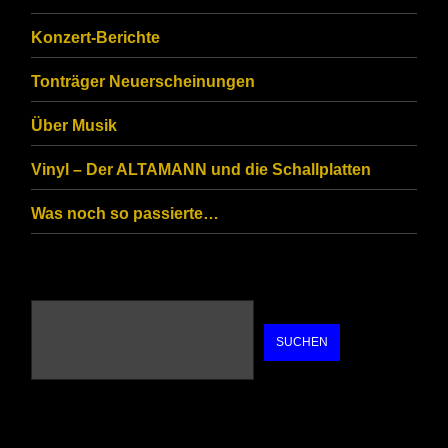
you
Konzert-Berichte
are
Tonträger Neuerscheinungen
human.
Über Musik
Vinyl – Der ALTAMANN und die Schallplatten
Was noch so passierte…
SUCHEN