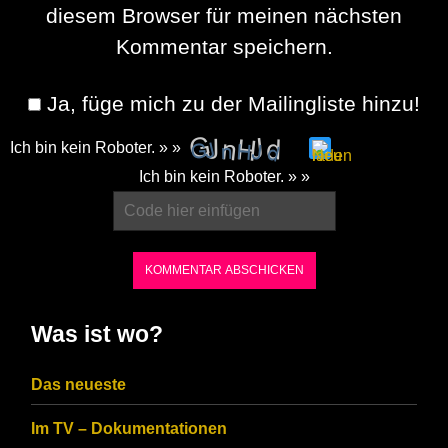
diesem Browser für meinen nächsten
Kommentar speichern.
Ja, füge mich zu der Mailingliste hinzu!
Ich bin kein Roboter. » »
Please
Ich bin kein Roboter. » »
enter
the
characters
shown
in
Was ist wo?
the
CAPTCHA
Das neueste
to
Im TV – Dokumentationen
ensure