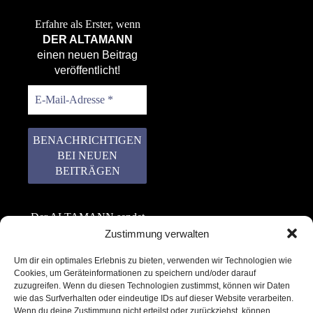
Erfahre als Erster, wenn
DER ALTAMANN
einen neuen Beitrag
veröffentlicht!
Der ALTAMANN sendet
keinen Spam! Er gibt
Zustimmung verwalten
keine Daten an dritte
Um dir ein optimales Erlebnis zu bieten, verwenden wir Technologien wie
weiter. Erfahre mehr in
Cookies, um Geräteinformationen zu speichern und/oder darauf
unserer
zuzugreifen. Wenn du diesen Technologien zustimmst, können wir Daten
Datenschutzerklärung
.
wie das Surfverhalten oder eindeutige IDs auf dieser Website verarbeiten.
Wenn du deine Zustimmung nicht erteilst oder zurückziehst, können