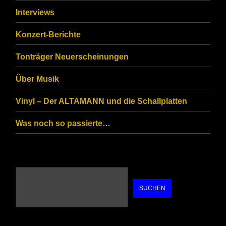
that
Interviews
you
Konzert-Berichte
are
Tonträger Neuerscheinungen
human.
Über Musik
Vinyl – Der ALTAMANN und die Schallplatten
Was noch so passierte…
SUCHEN