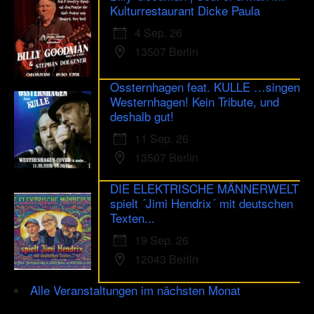
Kulturrestaurant Dicke Paula
4 Sep. 26
13507 Berlin
Ossternhagen feat. KULLE …singen
Westernhagen! Kein Tribute, und
deshalb gut!
11 Sep. 26
13507 Berlin
DIE ELEKTRISCHE MÄNNERWELT
spielt ´Jimi Hendrix´ mit deutschen
Texten...
19 Sep. 26
12043 Berlin
Alle Veranstaltungen im nächsten Monat