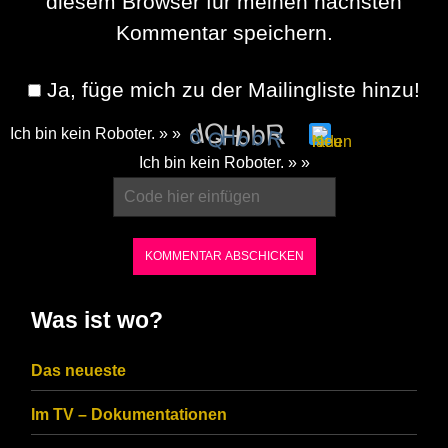
diesem Browser für meinen nächsten
Kommentar speichern.
Ja, füge mich zu der Mailingliste hinzu!
Ich bin kein Roboter. » »
Please
Ich bin kein Roboter. » »
enter
the
characters
shown
in
Was ist wo?
the
CAPTCHA
Das neueste
to
Im TV – Dokumentationen
ensure