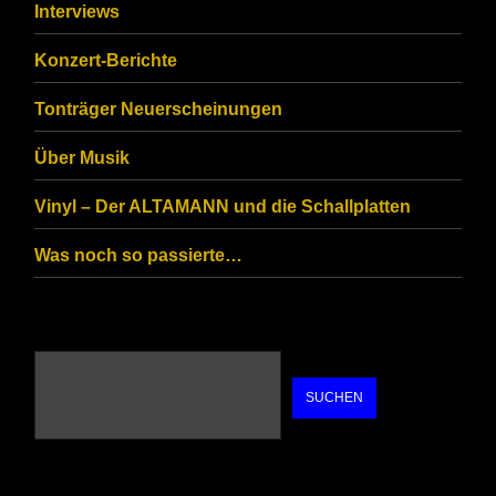
that
Interviews
you
Konzert-Berichte
are
Tonträger Neuerscheinungen
human.
Über Musik
Vinyl – Der ALTAMANN und die Schallplatten
Was noch so passierte…
SUCHEN