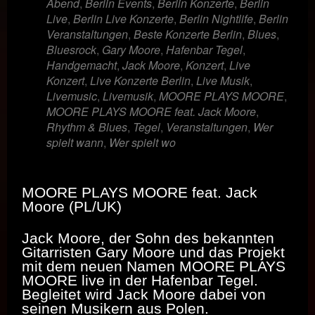
Abend
,
Berlin Events
,
Berlin Konzerte
,
Berlin
Live
,
Berlin Live Konzerte
,
Berlin Nightlife
,
Berlin
Veranstaltungen
,
Beste Konzerte Berlin
,
Blues
,
Bluesrock
,
Gary Moore
,
Hafenbar Tegel
,
Handgemacht
,
Jack Moore
,
Konzert
,
Live
Konzert
,
Live Konzerte Berlin
,
Live Musik
,
Livemusic
,
Livemusik
,
MOORE PLAYS MOORE
,
MOORE PLAYS MOORE feat. Jack Moore
,
Rhythm & Blues
,
Tegel
,
Veranstaltungen
,
Wer
spielt wann
,
Wer spielt wo
MOORE PLAYS MOORE feat. Jack
Moore
(PL/UK)
Jack Moore, der Sohn des bekannten
Gitarristen Gary Moore und das Projekt
mit dem neuen Namen MOORE PLAYS
MOORE live in der Hafenbar Tegel.
Begleitet wird Jack Moore dabei von
seinen Musikern aus Polen.