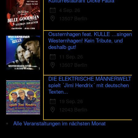
Kulturrestaurant Dicke Paula
4 Sep. 26
13507 Berlin
Ossternhagen feat. KULLE …singen
Westernhagen! Kein Tribute, und
deshalb gut!
11 Sep. 26
13507 Berlin
DIE ELEKTRISCHE MÄNNERWELT
spielt ´Jimi Hendrix´ mit deutschen
Texten...
19 Sep. 26
12043 Berlin
Alle Veranstaltungen im nächsten Monat